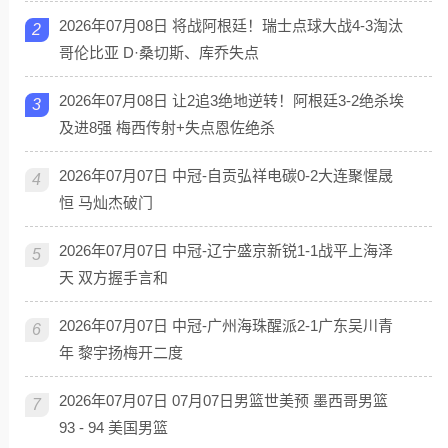
2026年07月08日 将战阿根廷！瑞士点球大战4-3淘汰
2
哥伦比亚 D·桑切斯、库乔失点
2026年07月08日 让2追3绝地逆转！阿根廷3-2绝杀埃
3
及进8强 梅西传射+失点恩佐绝杀
2026年07月07日 中冠-自贡弘祥电碳0-2大连聚惺晟
4
恒 马灿杰破门
2026年07月07日 中冠-辽宁盛京新锐1-1战平上海泽
5
天 双方握手言和
2026年07月07日 中冠-广州海珠醒派2-1广东吴川青
6
年 黎宇扬梅开二度
2026年07月07日 07月07日男篮世美预 墨西哥男篮
7
93 - 94 美国男篮