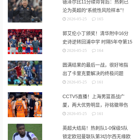
德泽尔比11分续命背后：热刺已
沦为英超的“系统性风险样本”！
2026-05-25
165
郭艾伦小丁颁奖！清华附中16分
史诗逆转回浦中学 时隔5年夺第15
冠
2026-05-25
164
圆满结果的最后一战，很好地指
出了卡里克要解决的终极问题
2026-05-25
161
CCTV5直播！上海男篮首战广
厦，两大优势明显，孙铭徽带伤
出战！
2026-05-25
161
英超大结局！热刺队1-0保级5队
锁定欧冠曼联队第3切尔西无缘欧