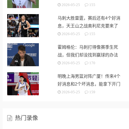
战
2026-05-25
155
马刺大胜雷霆，赛后还有4个好消
息，天王山之战奥利尼克要来了
2026-05-25
155
霍姆格伦：马刺打得像赛季生死
战，但我们却没找到赢球的办法
2026-05-25
170
明晚上海男篮对阵广厦！传来4个
好消息和2个坏消息，能拿下开门
红
2026-05-25
159
热门录像