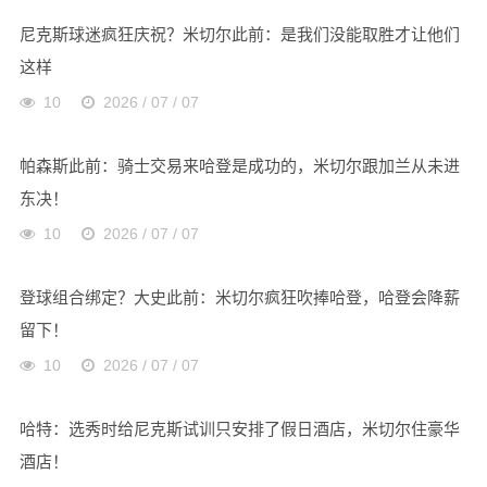
尼克斯球迷疯狂庆祝？米切尔此前：是我们没能取胜才让他们
这样
10
2026 / 07 / 07
帕森斯此前：骑士交易来哈登是成功的，米切尔跟加兰从未进
东决！
10
2026 / 07 / 07
登球组合绑定？大史此前：米切尔疯狂吹捧哈登，哈登会降薪
留下！
10
2026 / 07 / 07
哈特：选秀时给尼克斯试训只安排了假日酒店，米切尔住豪华
酒店！