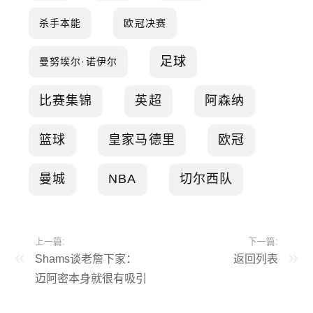
杀手本能
欧冠决赛
足球
曼努埃尔·诺伊尔
比赛集锦
英超
阿森纳
篮球
皇家马德里
欧冠
曼城
NBA
切尔西队
上一篇:
下一篇:
Shams谈老詹下家：
返回列表
迈阿密本身就很有吸引
力 字母哥也希望他能