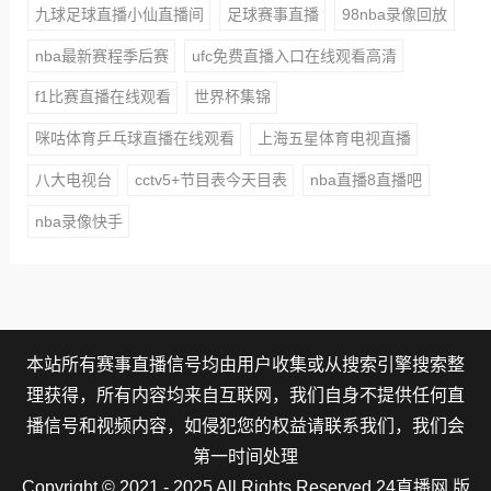
九球足球直播小仙直播间
足球赛事直播
98nba录像回放
nba最新赛程季后赛
ufc免费直播入口在线观看高清
f1比赛直播在线观看
世界杯集锦
咪咕体育乒乓球直播在线观看
上海五星体育电视直播
八大电视台
cctv5+节目表今天目表
nba直播8直播吧
nba录像快手
本站所有赛事直播信号均由用户收集或从搜索引擎搜索整
理获得，所有内容均来自互联网，我们自身不提供任何直
播信号和视频内容，如侵犯您的权益请联系我们，我们会
第一时间处理
Copyright © 2021 - 2025 All Rights Reserved 24直播网 版