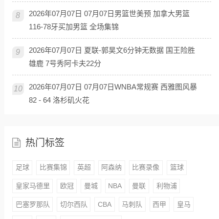
2026年07月07日 07月07日男篮世美预 加拿大男篮
8
116-78牙买加男篮 全场集锦
2026年07月07日 夏联-郭昊文6分钟无数据 国王险胜
9
雄鹿 7号秀阿卡夫22分
2026年07月07日 07月07日WNBA常规赛 西雅图风暴
10
82 - 64 洛杉矶火花
热门标签
足球
比赛集锦
英超
阿森纳
比赛录像
篮球
皇家马德里
欧冠
曼城
NBA
曼联
利物浦
巴塞罗那队
切尔西队
CBA
马刺队
西甲
皇马