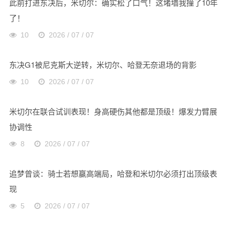
此前打进东决后，米切尔：确实松了口气！这堵墙我撞了10年
了！
10
2026 / 07 / 07
东决G1被尼克斯大逆转，米切尔、哈登无奈退场的背影
10
2026 / 07 / 07
米切尔在联合试训表现！身高硬伤其他都是顶级！爆发力臂展
协调性
8
2026 / 07 / 07
追梦曾谈：骑士若想赢高端局，哈登和米切尔必须打出顶级表
现
5
2026 / 07 / 07