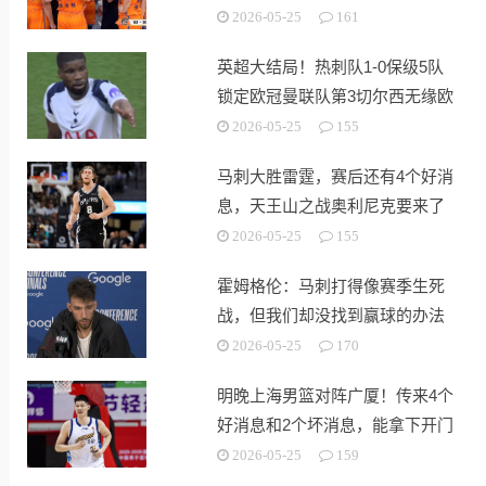
出战！
2026-05-25
161
英超大结局！热刺队1-0保级5队
锁定欧冠曼联队第3切尔西无缘欧
战
2026-05-25
155
马刺大胜雷霆，赛后还有4个好消
息，天王山之战奥利尼克要来了
2026-05-25
155
霍姆格伦：马刺打得像赛季生死
战，但我们却没找到赢球的办法
2026-05-25
170
明晚上海男篮对阵广厦！传来4个
好消息和2个坏消息，能拿下开门
红
2026-05-25
159