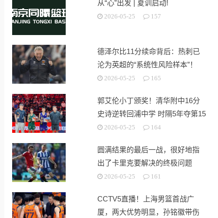
从“心”出发 | 夏训启动!
2026-05-25
157
德泽尔比11分续命背后：热刺已
沦为英超的“系统性风险样本”！
2026-05-25
165
郭艾伦小丁颁奖！清华附中16分
史诗逆转回浦中学 时隔5年夺第15
冠
2026-05-25
164
圆满结果的最后一战，很好地指
出了卡里克要解决的终极问题
2026-05-25
161
CCTV5直播！上海男篮首战广
厦，两大优势明显，孙铭徽带伤