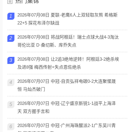
热门集锦
2026年07月08日 夏联-老鹰6人上双轻取灰熊 希格斯
1
22+5 探花布泽尔缺战
2026年07月08日 将战阿根廷！瑞士点球大战4-3淘汰
2
哥伦比亚 D·桑切斯、库乔失点
2026年07月08日 让2追3绝地逆转！阿根廷3-2绝杀埃
3
及进8强 梅西传射+失点恩佐绝杀
2026年07月07日 中冠-自贡弘祥电碳0-2大连聚惺晟
4
恒 马灿杰破门
2026年07月07日 中冠-辽宁盛京新锐1-1战平上海泽
5
天 双方握手言和
2026年07月07日 中冠-广州海珠醒派2-1广东吴川青
6