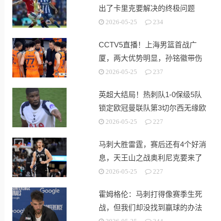
出了卡里克要解决的终极问题
2026-05-25
234
CCTV5直播！上海男篮首战广
厦，两大优势明显，孙铭徽带伤
出战！
2026-05-25
237
英超大结局！热刺队1-0保级5队
锁定欧冠曼联队第3切尔西无缘欧
战
2026-05-25
227
马刺大胜雷霆，赛后还有4个好消
息，天王山之战奥利尼克要来了
2026-05-25
227
霍姆格伦：马刺打得像赛季生死
战，但我们却没找到赢球的办法