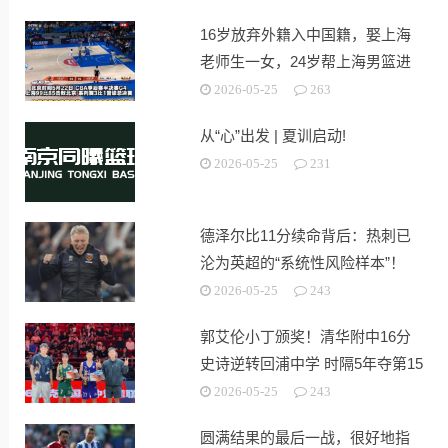
16岁放弃外籍入中国籍，娶上海
老师生一女，24岁帮上海男篮进
决赛
2026-05-25
263
从“心”出发 | 夏训启动!
2026-05-25
231
德泽尔比11分续命背后：热刺已
沦为英超的“系统性风险样本”！
2026-05-25
243
郭艾伦小丁颁奖！清华附中16分
史诗逆转回浦中学 时隔5年夺第15
冠
2026-05-25
243
圆满结果的最后一战，很好地指