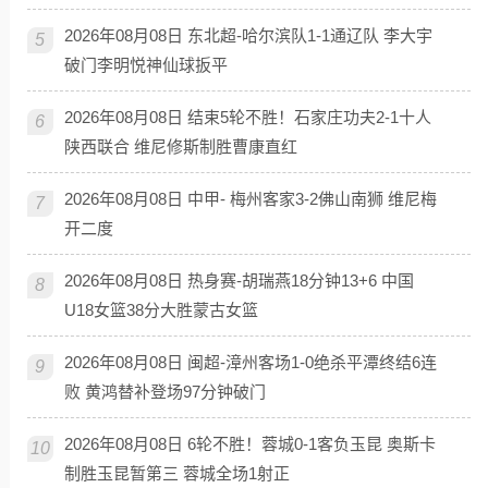
2026年08月08日 东北超-哈尔滨队1-1通辽队 李大宇
5
破门李明悦神仙球扳平
2026年08月08日 结束5轮不胜！石家庄功夫2-1十人
6
陕西联合 维尼修斯制胜曹康直红
2026年08月08日 中甲- 梅州客家3-2佛山南狮 维尼梅
7
开二度
2026年08月08日 热身赛-胡瑞燕18分钟13+6 中国
8
U18女篮38分大胜蒙古女篮
2026年08月08日 闽超-漳州客场1-0绝杀平潭终结6连
9
败 黄鸿替补登场97分钟破门
2026年08月08日 6轮不胜！蓉城0-1客负玉昆 奥斯卡
10
制胜玉昆暂第三 蓉城全场1射正