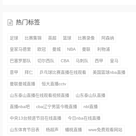
热门标签
足球
比赛集锦
英超
篮球
比赛录像
阿森纳
皇家马德里
欧冠
曼城
NBA
曼联
利物浦
巴塞罗那队
切尔西队
CBA
马刺队
西甲
皇马
意甲
拜仁
乒乓球比赛直播在线观看
美国篮球nba直播
曼联曼城直播
恒大直播cctv
山东泰山直播在线观看视频直播
山东泰山队直播
直播nba吧
cba辽宁男篮今晚直播
nbl直播
中央13台频道节目在线直播
今日nba在线直播
山东体育节目表
杨超声
蟠桃直播
wwe免费观看网站