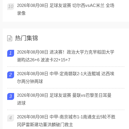
2026年08月08日 足球友谊赛 切尔西vsAC米兰 全场
10
录像
热门集锦
2026年08月08日 进决赛！政治大学力克早稻田大学
1
谢昀达26+6 波波卡22+15+7
2026年08月08日 中甲-定南赣联2-1大连鲲城 达西埃
2
尔两分钟两球
2026年08月08日 足球友谊赛 曼联vs巴黎圣日耳曼
3
进球
2026年08月08日 中甲-南京城市1-1南通支云5轮不胜
4
冈萨雷斯建功董洪麟破门救主