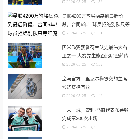
2026-05-25
153
曼联4200万签埃德森到最后阶
段，合同5年！球员拒绝别队只等
红魔
2026-05-25
151
国米飞翼获誉荷兰队史最伟大右
卫之一 大赛先生能否比肩巴萨传
奇
2026-05-25
152
皇马官方：里克尔梅提交的主席
候选资格有效
2026-05-25
148
一人一城，索利-马奇代表布莱顿
完成第300次出场
2026-05-25
150