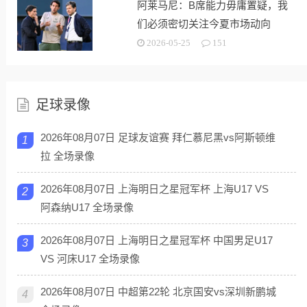
阿莱马尼：B席能力毋庸置疑，我
们必须密切关注今夏市场动向
2026-05-25
151
足球录像
2026年08月07日 足球友谊赛 拜仁慕尼黑vs阿斯顿维
1
拉 全场录像
2026年08月07日 上海明日之星冠军杯 上海U17 VS
2
阿森纳U17 全场录像
2026年08月07日 上海明日之星冠军杯 中国男足U17
3
VS 河床U17 全场录像
2026年08月07日 中超第22轮 北京国安vs深圳新鹏城
4