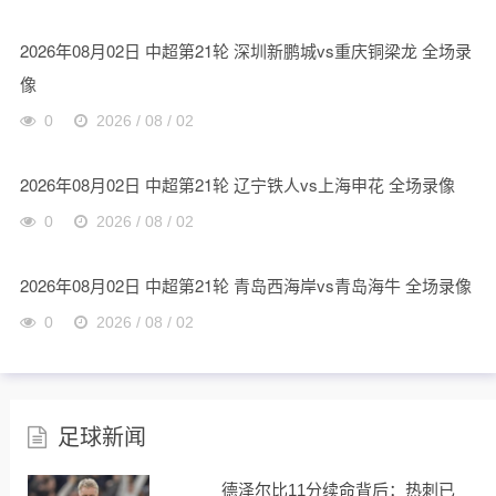
2026年08月02日 中超第21轮 深圳新鹏城vs重庆铜梁龙 全场录
像
0
2026 / 08 / 02
2026年08月02日 中超第21轮 辽宁铁人vs上海申花 全场录像
0
2026 / 08 / 02
2026年08月02日 中超第21轮 青岛西海岸vs青岛海牛 全场录像
0
2026 / 08 / 02
足球新闻
德泽尔比11分续命背后：热刺已