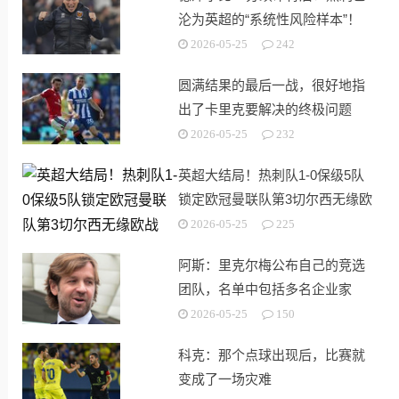
沦为英超的“系统性风险样本”！
2026-05-25
242
圆满结果的最后一战，很好地指
出了卡里克要解决的终极问题
2026-05-25
232
英超大结局！热刺队1-0保级5队
锁定欧冠曼联队第3切尔西无缘欧
战
2026-05-25
225
阿斯：里克尔梅公布自己的竞选
团队，名单中包括多名企业家
2026-05-25
150
科克：那个点球出现后，比赛就
变成了一场灾难