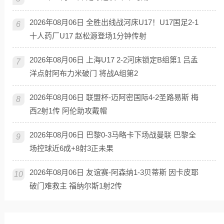
2026年08月06日 全胜出线战河床U17！U17国足2-1
6
十人药厂U17 赵松源登场1分钟传射
2026年08月06日 上海U17 2-2河床锁定B组第1 吕孟
7
洋点射阿布力米破门 将战A组第2
2026年08月06日 联盟杯-迈阿密国际4-2圣路易斯 梅
8
西2射1传 阿伦助攻戴帽
2026年08月06日 巴黎0-3马略卡下场战曼联 巴黎全
9
场控球近6成+8射3正未果
2026年08月06日 友谊赛-阿森纳1-3贝蒂斯 因卡皮耶
10
破门难救主 福纳尔斯1射2传