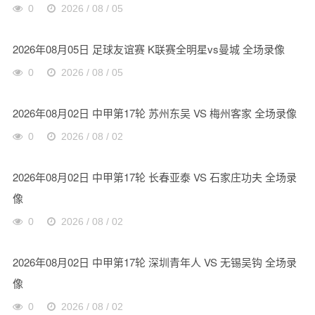
0
2026 / 08 / 05
2026年08月05日 足球友谊赛 K联赛全明星vs曼城 全场录像
0
2026 / 08 / 05
2026年08月02日 中甲第17轮 苏州东吴 VS 梅州客家 全场录像
0
2026 / 08 / 02
2026年08月02日 中甲第17轮 长春亚泰 VS 石家庄功夫 全场录
像
0
2026 / 08 / 02
2026年08月02日 中甲第17轮 深圳青年人 VS 无锡吴钩 全场录
像
0
2026 / 08 / 02