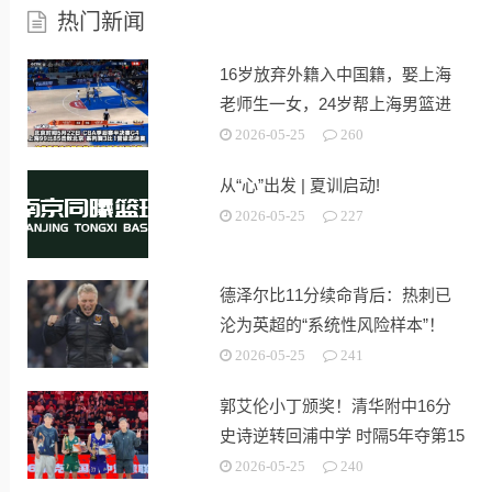
热门新闻
16岁放弃外籍入中国籍，娶上海
老师生一女，24岁帮上海男篮进
决赛
2026-05-25
260
从“心”出发 | 夏训启动!
2026-05-25
227
德泽尔比11分续命背后：热刺已
沦为英超的“系统性风险样本”！
2026-05-25
241
郭艾伦小丁颁奖！清华附中16分
史诗逆转回浦中学 时隔5年夺第15
冠
2026-05-25
240