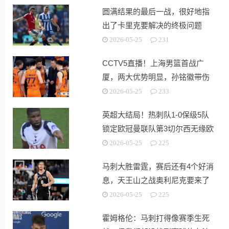
圆满结果的最后一战，很好地指
出了卡里克要解决的终极问题
2026-05-25
231
CCTV5直播！上海男篮首战广
厦，两大优势明显，孙铭徽带伤
出战！
2026-05-25
233
英超大结局！热刺队1-0保级5队
锁定欧冠曼联队第3切尔西无缘欧
战
2026-05-25
225
马刺大胜雷霆，赛后还有4个好消
息，天王山之战奥利尼克要来了
2026-05-25
225
霍姆格伦：马刺打得像赛季生死