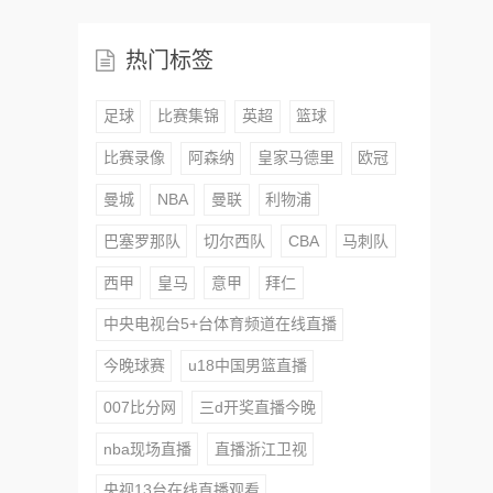
热门标签
足球
比赛集锦
英超
篮球
比赛录像
阿森纳
皇家马德里
欧冠
曼城
NBA
曼联
利物浦
巴塞罗那队
切尔西队
CBA
马刺队
西甲
皇马
意甲
拜仁
中央电视台5+台体育频道在线直播
今晚球赛
u18中国男篮直播
007比分网
三d开奖直播今晚
nba现场直播
直播浙江卫视
央视13台在线直播观看