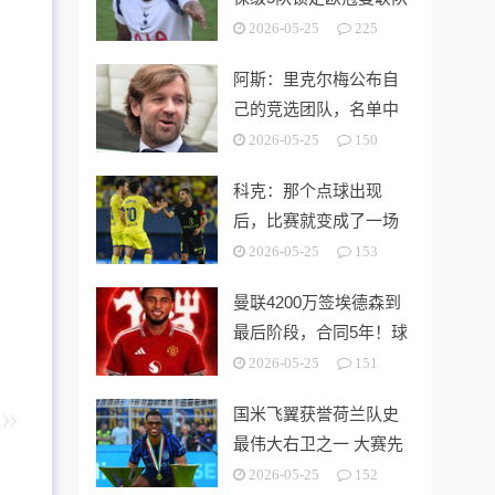
第3切尔西无缘欧战
2026-05-25
225
阿斯：里克尔梅公布自
己的竞选团队，名单中
包括多名企业家
2026-05-25
150
科克：那个点球出现
后，比赛就变成了一场
灾难
2026-05-25
153
曼联4200万签埃德森到
最后阶段，合同5年！球
员拒绝别队只等红魔
2026-05-25
151
国米飞翼获誉荷兰队史
最伟大右卫之一 大赛先
生能否比肩巴萨传奇
2026-05-25
152