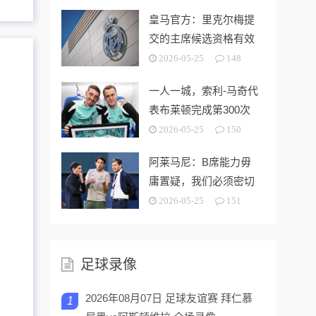
皇马官方：里克尔梅提
交的主席候选资格有效
2026-05-25
148
一人一城，索利-马奇代
表布莱顿完成第300次
出场
2026-05-25
150
阿莱马尼：B席能力毋
庸置疑，我们必须密切
关注今夏市场动向
2026-05-25
151
足球录像
2026年08月07日 足球友谊赛 拜仁慕
1