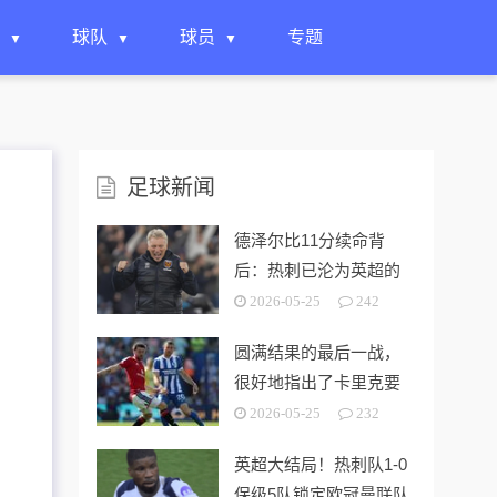
球队
球员
专题
足球新闻
德泽尔比11分续命背
后：热刺已沦为英超的
“系统性风险样本”！
2026-05-25
242
圆满结果的最后一战，
很好地指出了卡里克要
解决的终极问题
2026-05-25
232
英超大结局！热刺队1-0
保级5队锁定欧冠曼联队