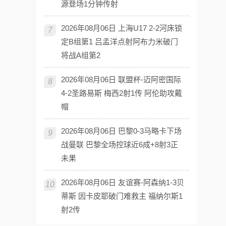
源登场1分钟传射
2026年08月06日 上海U17 2-2河床锁
7
定B组第1 吕孟洋点射阿布力米破门
将战A组第2
2026年08月06日 联盟杯-迈阿密国际
8
4-2圣路易斯 梅西2射1传 阿伦助攻戴
帽
2026年08月06日 巴黎0-3马略卡下场
9
战曼联 巴黎全场控球近6成+8射3正
未果
2026年08月06日 友谊赛-阿森纳1-3贝
10
蒂斯 因卡皮耶破门难救主 福纳尔斯1
射2传