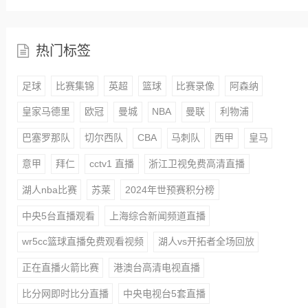
热门标签
足球
比赛集锦
英超
篮球
比赛录像
阿森纳
皇家马德里
欧冠
曼城
NBA
曼联
利物浦
巴塞罗那队
切尔西队
CBA
马刺队
西甲
皇马
意甲
拜仁
cctv1 直播
浙江卫视免费高清直播
湖人nba比赛
苏莱
2024年世预赛积分榜
中央5台直播观看
上海综合新闻频道直播
wr5cc篮球直播免费观看视频
湖人vs开拓者全场回放
正在直播火箭比赛
港澳台高清电视直播
比分网即时比分直播
中央电视台5套直播