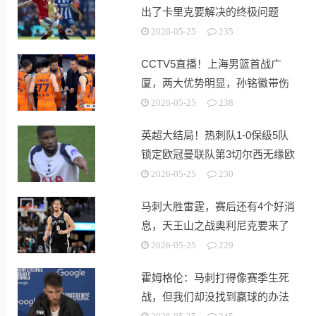
出了卡里克要解决的终极问题
2026-05-25
235
CCTV5直播！上海男篮首战广
厦，两大优势明显，孙铭徽带伤
出战！
2026-05-25
238
英超大结局！热刺队1-0保级5队
锁定欧冠曼联队第3切尔西无缘欧
战
2026-05-25
230
马刺大胜雷霆，赛后还有4个好消
息，天王山之战奥利尼克要来了
2026-05-25
229
霍姆格伦：马刺打得像赛季生死
战，但我们却没找到赢球的办法