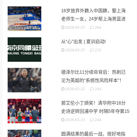
16岁放弃外籍入中国籍，娶上海
老师生一女，24岁帮上海男篮进
决赛
2026-05-25
264
从“心”出发 | 夏训启动!
2026-05-25
232
德泽尔比11分续命背后：热刺已
沦为英超的“系统性风险样本”！
2026-05-25
244
郭艾伦小丁颁奖！清华附中16分
史诗逆转回浦中学 时隔5年夺第15
冠
2026-05-25
244
圆满结果的最后一战，很好地指