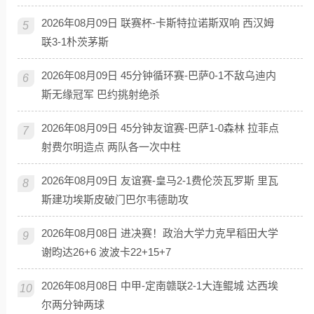
2026年08月09日 联赛杯-卡斯特拉诺斯双响 西汉姆
5
联3-1朴茨茅斯
2026年08月09日 45分钟循环赛-巴萨0-1不敌乌迪内
6
斯无缘冠军 巴约挑射绝杀
2026年08月09日 45分钟友谊赛-巴萨1-0森林 拉菲点
7
射费尔明造点 两队各一次中柱
2026年08月09日 友谊赛-皇马2-1费伦茨瓦罗斯 里瓦
8
斯建功埃斯皮破门巴尔韦德助攻
2026年08月08日 进决赛！政治大学力克早稻田大学
9
谢昀达26+6 波波卡22+15+7
2026年08月08日 中甲-定南赣联2-1大连鲲城 达西埃
10
尔两分钟两球