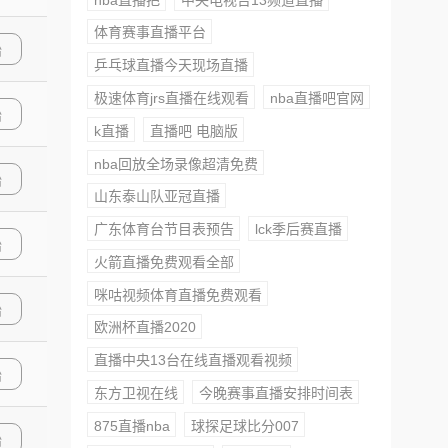
体育赛事直播平台
始
乒乓球直播今天现场直播
极速体育jrs直播在线观看
nba直播吧官网
始
k直播
直播吧 电脑版
nba回放全场录像超清免费
始
山东泰山队亚冠直播
广东体育台节目表预告
lck季后赛直播
始
火箭直播免费观看全部
咪咕视频体育直播免费观看
始
欧洲杯直播2020
直播中央13台在线直播观看视频
始
东方卫视在线
今晚赛事直播安排时间表
875直播nba
球探足球比分007
始