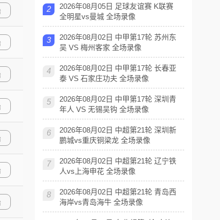
2026年08月05日 足球友谊赛 K联赛
2
始
全明星vs曼城 全场录像
2026年08月02日 中甲第17轮 苏州东
3
始
吴 VS 梅州客家 全场录像
2026年08月02日 中甲第17轮 长春亚
4
始
泰 VS 石家庄功夫 全场录像
2026年08月02日 中甲第17轮 深圳青
5
始
年人 VS 无锡吴钩 全场录像
2026年08月02日 中超第21轮 深圳新
6
始
鹏城vs重庆铜梁龙 全场录像
2026年08月02日 中超第21轮 辽宁铁
7
始
人vs上海申花 全场录像
2026年08月02日 中超第21轮 青岛西
8
海岸vs青岛海牛 全场录像
始