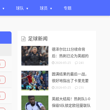
球队
球员
专题
足球新闻
德泽尔比11分续命背
后：热刺已沦为英超的
“系统性风险样本”！
2026-05-25
241
播
圆满结果的最后一战，
播
很好地指出了卡里克要
解决的终极问题
2026-05-25
231
播
英超大结局！热刺队1-0
保级5队锁定欧冠曼联队