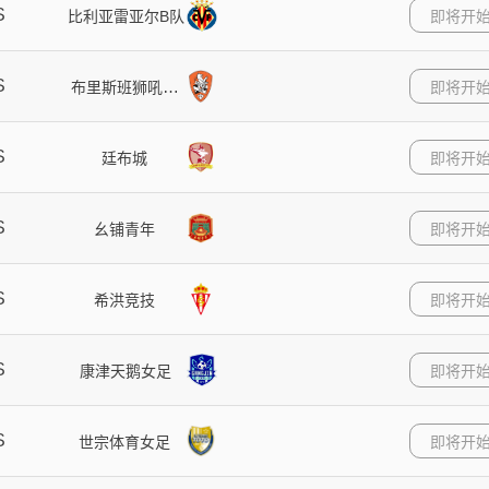
S
比利亚雷亚尔B队
即将开
S
布里斯班狮吼青
即将开
年队
S
廷布城
即将开
S
幺铺青年
即将开
S
希洪竞技
即将开
S
康津天鹅女足
即将开
S
世宗体育女足
即将开