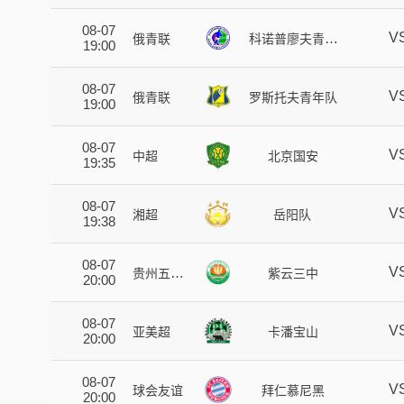
08-07
V
俄青联
科诺普廖夫青年
19:00
队
08-07
V
俄青联
罗斯托夫青年队
19:00
08-07
V
中超
北京国安
19:35
08-07
V
湘超
岳阳队
19:38
08-07
V
紫云三中
贵州五峰
20:00
杯
08-07
V
亚美超
卡潘宝山
20:00
08-07
V
球会友谊
拜仁慕尼黑
20:00