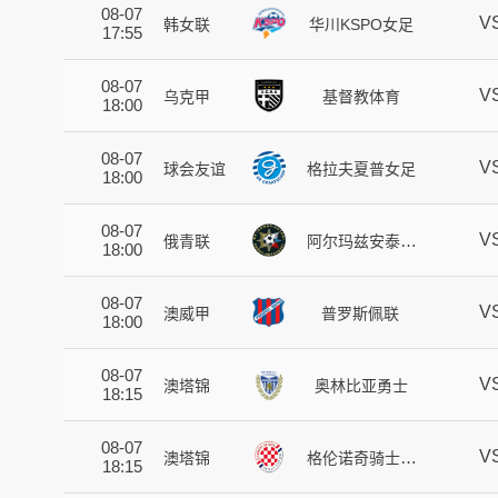
08-07
V
韩女联
华川KSPO女足
17:55
08-07
V
乌克甲
基督教体育
18:00
08-07
V
球会友谊
格拉夫夏普女足
18:00
08-07
V
俄青联
阿尔玛兹安泰青
18:00
年队
08-07
V
澳威甲
普罗斯佩联
18:00
08-07
V
澳塔锦
奥林比亚勇士
18:15
08-07
V
澳塔锦
格伦诺奇骑士后
18:15
备队