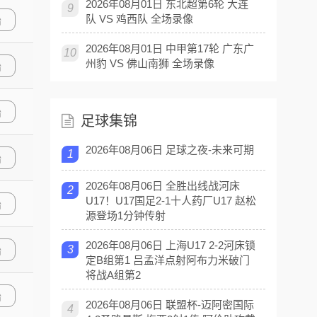
2026年08月01日 东北超第6轮 大连
9
队 VS 鸡西队 全场录像
始
2026年08月01日 中甲第17轮 广东广
10
州豹 VS 佛山南狮 全场录像
始
始
足球集锦
2026年08月06日 足球之夜-未来可期
1
始
2026年08月06日 全胜出线战河床
2
U17！U17国足2-1十人药厂U17 赵松
始
源登场1分钟传射
2026年08月06日 上海U17 2-2河床锁
3
始
定B组第1 吕孟洋点射阿布力米破门
将战A组第2
始
2026年08月06日 联盟杯-迈阿密国际
4