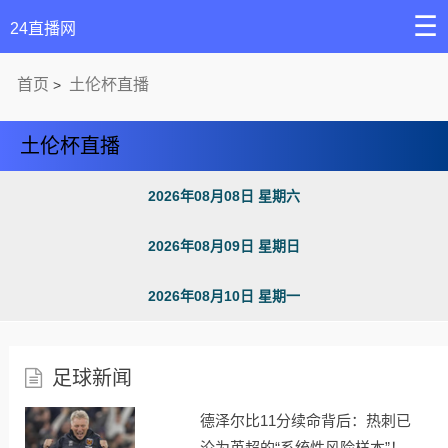
☰
24直播网
首页
土伦杯直播
>
土伦杯直播
2026年08月08日 星期六
2026年08月09日 星期日
2026年08月10日 星期一
足球新闻
德泽尔比11分续命背后：热刺已
沦为英超的“系统性风险样本”！