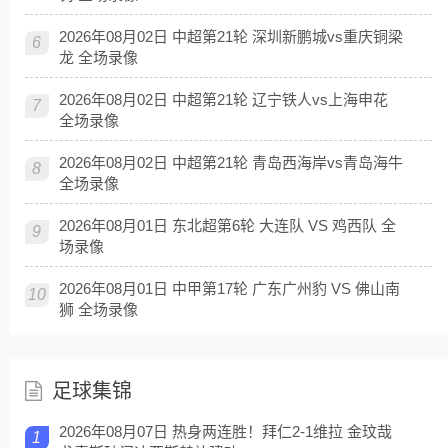
2026年08月02日 中超第21轮 深圳新鹏城vs重庆铜梁
6
龙 全场录像
2026年08月02日 中超第21轮 辽宁铁人vs上海申花
7
全场录像
2026年08月02日 中超第21轮 青岛西海岸vs青岛海牛
8
全场录像
2026年08月01日 东北超第6轮 大连队 VS 鸡西队 全
9
场录像
2026年08月01日 中甲第17轮 广东广州豹 VS 佛山南
10
狮 全场录像
足球集锦
2026年08月07日 热身两连胜！拜仁2-1维拉 金玟哉
1