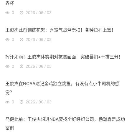
界杯
0
2026 / 06 / 03
王俊杰此前训练花絮：秀霸气战斧劈扣！各种拉杆上篮！
0
2026 / 06 / 03
挥汗如雨！王俊杰休赛期对抗赛画面：突破暴扣+干拔三分！
0
2026 / 06 / 03
王俊杰在NCAA这记金鸡独立跳投，有没有点小牛司机的感
觉？
0
2026 / 06 / 03
马健此前：王俊杰想进NBA要找个好经纪公司，杨瀚森是成功
案例