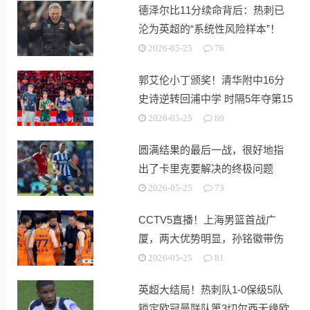
德泽尔比11分续命背后：热刺已
沦为英超的“系统性风险样本”！
2026-05-25
76
郭艾伦小丁颁奖！清华附中16分
史诗逆转回浦中学 时隔5年夺第15
冠
2026-05-25
80
圆满结果的最后一战，很好地指
出了卡里克要解决的终极问题
2026-05-25
73
CCTV5直播！上海男篮首战广
厦，两大优势明显，孙铭徽带伤
出战！
2026-05-25
81
英超大结局！热刺队1-0保级5队
锁定欧冠曼联队第3切尔西无缘欧