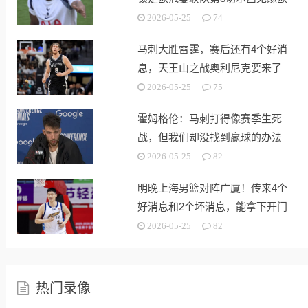
战
2026-05-25
74
马刺大胜雷霆，赛后还有4个好消
息，天王山之战奥利尼克要来了
2026-05-25
75
霍姆格伦：马刺打得像赛季生死
战，但我们却没找到赢球的办法
2026-05-25
82
明晚上海男篮对阵广厦！传来4个
好消息和2个坏消息，能拿下开门
红
2026-05-25
82
热门录像