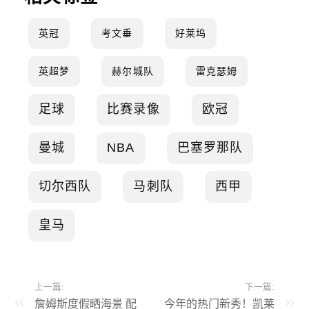
英冠
考文垂
好莱坞
英超梦
赫尔城队
雷克瑟姆
足球
比赛录像
欧冠
曼城
NBA
巴塞罗那队
切尔西队
马刺队
西甲
皇马
上一篇:
下一篇:
詹姆斯度假晒海景 配
今年的热门新秀！凯莱