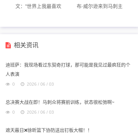
文：“世界上我最喜欢
布·威尔逊来到马刺主
去的地方之一！”
场看文班备战总决赛
相关资讯
迪班萨：我现场看过东契奇打球，那可能是我见过最疯狂的个
人表演
0
2026 / 06 / 03
总决赛大战在即！马刺众将赛前训练，状态很松弛啊~
0
2026 / 06 / 03
遮天蔽日❌️徐昕篮下协防送出钉板大帽！！