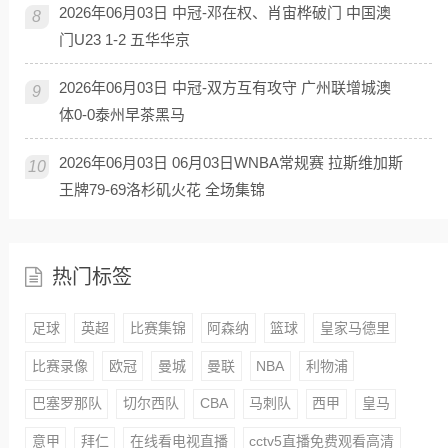
2026年06月03日 中冠-邓在权、肖宙桦破门 中国澳
8
门U23 1-2 五华华京
2026年06月03日 中冠-双方互有攻守 广州联增城澳
9
体0-0泰州早茶黑马
2026年06月03日 06月03日WNBA常规赛 拉斯维加斯
10
王牌79-69洛杉矶火花 全场集锦
热门标签
足球
英超
比赛集锦
阿森纳
篮球
皇家马德里
比赛录像
欧冠
曼城
曼联
NBA
利物浦
巴塞罗那队
切尔西队
CBA
马刺队
西甲
皇马
意甲
拜仁
在线看电视直播
cctv5直播免费观看高清