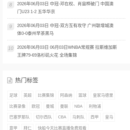
2026年06月03日 中冠-邓在权、肖宙桦破门 中国澳
8
门U23 1-2 五华华京
2026年06月03日 中冠-双方互有攻守 广州联增城澳
9
体0-0泰州早茶黑马
2026年06月03日 06月03日WNBA常规赛 拉斯维加斯
10
王牌79-69洛杉矶火花 全场集锦
热门标签
足球
英超
比赛集锦
阿森纳
篮球
皇家马德里
比赛录像
欧冠
曼城
曼联
NBA
利物浦
巴塞罗那队
切尔西队
CBA
马刺队
西甲
皇马
意甲
拜仁
快船今天比赛直播免费观看