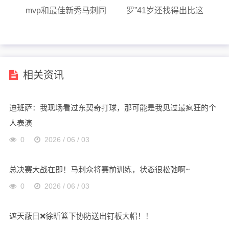
mvp和最佳新秀马刺同
罗”41岁还找得出比这
时拥有！...
两位更强的吗？
相关资讯
迪班萨：我现场看过东契奇打球，那可能是我见过最疯狂的个
人表演
0
2026 / 06 / 03
总决赛大战在即！马刺众将赛前训练，状态很松弛啊~
0
2026 / 06 / 03
遮天蔽日❌️徐昕篮下协防送出钉板大帽！！