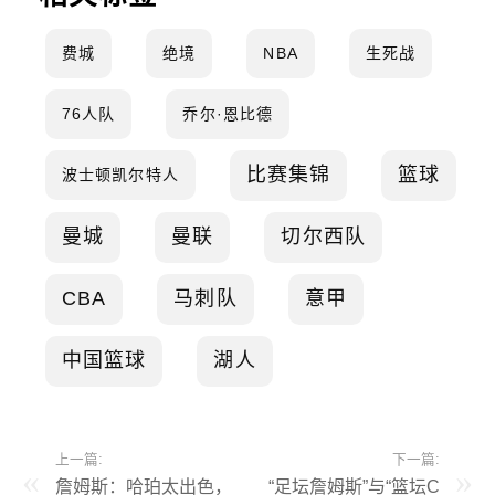
费城
绝境
NBA
生死战
76人队
乔尔·恩比德
比赛集锦
篮球
波士顿凯尔特人
曼城
曼联
切尔西队
CBA
马刺队
意甲
中国篮球
湖人
上一篇:
下一篇:
詹姆斯：哈珀太出色，
“足坛詹姆斯”与“篮坛C