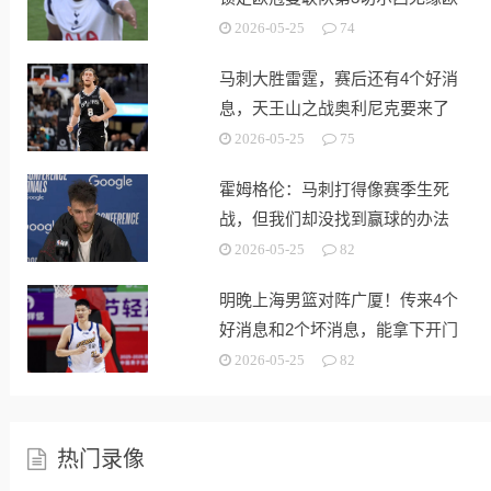
战
2026-05-25
74
马刺大胜雷霆，赛后还有4个好消
息，天王山之战奥利尼克要来了
2026-05-25
75
霍姆格伦：马刺打得像赛季生死
战，但我们却没找到赢球的办法
2026-05-25
82
明晚上海男篮对阵广厦！传来4个
好消息和2个坏消息，能拿下开门
红
2026-05-25
82
热门录像