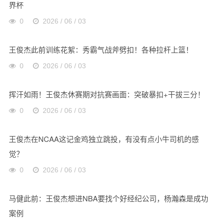
界杯
0
2026 / 06 / 03
王俊杰此前训练花絮：秀霸气战斧劈扣！各种拉杆上篮！
0
2026 / 06 / 03
挥汗如雨！王俊杰休赛期对抗赛画面：突破暴扣+干拔三分！
0
2026 / 06 / 03
王俊杰在NCAA这记金鸡独立跳投，有没有点小牛司机的感
觉？
0
2026 / 06 / 03
马健此前：王俊杰想进NBA要找个好经纪公司，杨瀚森是成功
案例