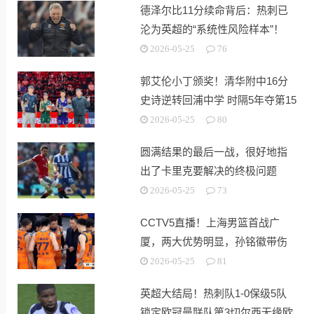
德泽尔比11分续命背后：热刺已
沦为英超的“系统性风险样本”！
2026-05-25
76
郭艾伦小丁颁奖！清华附中16分
史诗逆转回浦中学 时隔5年夺第15
冠
2026-05-25
80
圆满结果的最后一战，很好地指
出了卡里克要解决的终极问题
2026-05-25
73
CCTV5直播！上海男篮首战广
厦，两大优势明显，孙铭徽带伤
出战！
2026-05-25
81
英超大结局！热刺队1-0保级5队
锁定欧冠曼联队第3切尔西无缘欧