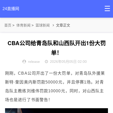
☰
24直播网
首页
>
体育新闻
>
篮球新闻
文章正文
CBA公司给青岛队和山西队开出1份大罚
单！
release
2026年05月05日 02:00
刚刚，CBA公司开出了一份大罚单，对青岛队外援莱
斯特·奎因奥内斯罚款50000元，并且停赛1场。对青
岛队主教练刘维伟罚款10000元，同时，对山西队主
场也是进行了书面警告！