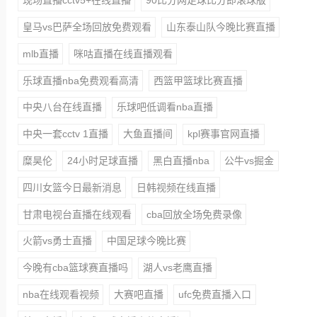
现场直播cctv5+在线直播
90比分网足球比分即滚球版
皇马vs巴萨全场回放免费观看
山东泰山队今晚比赛直播
mlb直播
咪咕直播在线直播观看
乐球直播nba免费观看高清
西篮甲篮球比赛直播
中央八台在线直播
乐球吧低调看nba直播
中央一套cctv 1直播
大鱼直播间
kpl赛事官网直播
糜昊伦
24小时足球直播
黑白直播nba
公牛vs掘金
四川女篮今日最新消息
日韩视频在线直播
甘肃电视台直播在线观看
cba回放全场免费录像
火箭vs勇士直播
中国足球今晚比赛
今晚有cba篮球赛直播吗
湖人vs老鹰直播
nba在线观看视频
大赛吧直播
ufc免费直播入口