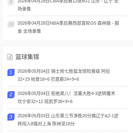
2026年04月28日CBA季后赛12进8G1 山东 - 辽宁 全
9
场录像
2026年04月28日NBA季后赛西部首轮G5 森林狼 - 掘
10
金 全场录像
篮球集锦
2026年05月04日 骑士抢七胜猛龙惊险晋级 阿伦
1
22+19 哈登18+6 巴恩斯24+9+6
2026年05月04日 拒绝黑八！活塞大胜4-3逆转魔术
2
坎宁安32+12 班凯罗38+9+6
2026年05月03日 山东第三节净胜20分擒辽宁&2-1逆
3
转闯入8强对上海 陈林坚18分