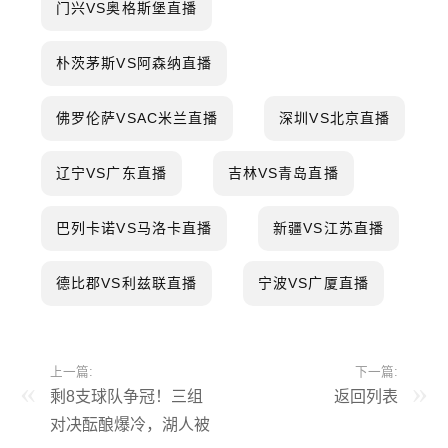
门兴VS奥格斯堡直播
朴茨茅斯VS阿森纳直播
佛罗伦萨VSAC米兰直播
深圳VS北京直播
辽宁VS广东直播
吉林VS青岛直播
巴列卡诺VS马洛卡直播
新疆VS江苏直播
德比郡VS利兹联直播
宁波VS广厦直播
上一篇:
下一篇:
剩8支球队争冠！三组
返回列表
对决酝酿爆冷，湖人被