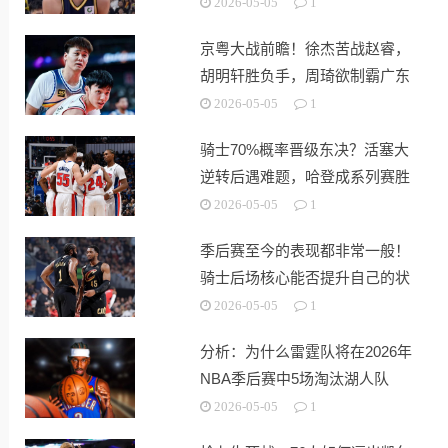
炉
2026-05-05
1
京粤大战前瞻！徐杰苦战赵睿，
胡明轩胜负手，周琦欲制霸广东
内线
2026-05-05
1
骑士70%概率晋级东决？活塞大
逆转后遇难题，哈登成系列赛胜
负手
2026-05-05
1
季后赛至今的表现都非常一般！
骑士后场核心能否提升自己的状
态？
2026-05-05
1
分析：为什么雷霆队将在2026年
NBA季后赛中5场淘汰湖人队
2026-05-05
1