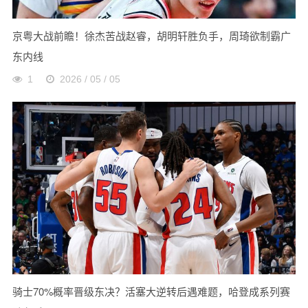
京粤大战前瞻！徐杰苦战赵睿，胡明轩胜负手，周琦欲制霸广
东内线
1
2026 / 05 / 05
骑士70%概率晋级东决？活塞大逆转后遇难题，哈登成系列赛