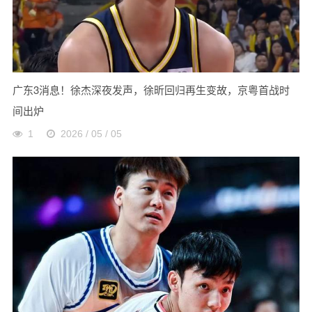
广东3消息！徐杰深夜发声，徐昕回归再生变故，京粤首战时
间出炉
1
2026 / 05 / 05