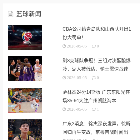
篮球新闻
CBA公司给青岛队和山西队开出1
份大罚单！
2026-05-05
0
剩8支球队争冠！三组对决酝酿爆
冷，湖人被低估，骑士需速战速
决
2026-05-05
0
萨林杰24分14篮板 广东东阳光客
场85-64大胜广州朗肽海本
2026-05-05
1
广东3消息！徐杰深夜发声，徐昕
回归再生变故，京粤首战时间出