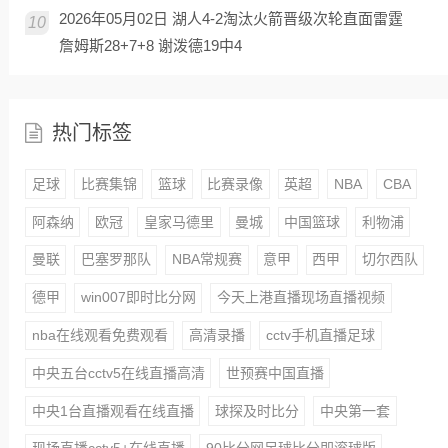
2026年05月02日 湖人4-2淘汰火箭晋级次轮直面雷霆
10
詹姆斯28+7+8 谢泼德19中4
热门标签
足球
比赛集锦
篮球
比赛录像
英超
NBA
CBA
阿森纳
欧冠
皇家马德里
曼城
中国篮球
利物浦
曼联
巴塞罗那队
NBA常规赛
意甲
西甲
切尔西队
德甲
win007即时比分网
今天上港直播现场直播视频
nba在线观看免费观看
高清录播
cctv手机直播足球
中央五台cctv5在线直播高清
世预赛中国直播
中央1台直播观看在线直播
球探及时比分
中央第一套