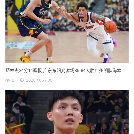
萨林杰24分14篮板 广东东阳光客场85-64大胜广州朗肽海本
1
2026 / 05 / 05