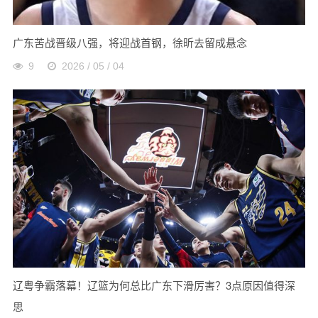
广东苦战晋级八强，将迎战首钢，徐昕去留成悬念
9
2026 / 05 / 04
辽粤争霸落幕！辽篮为何总比广东下滑厉害？3点原因值得深
思