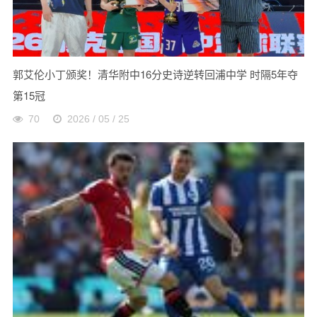
郭艾伦小丁颁奖！清华附中16分史诗逆转回浦中学 时隔5年夺
第15冠
70
2026 / 05 / 25