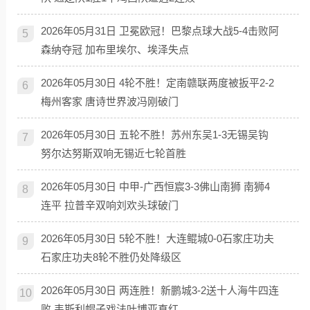
2026年05月31日 卫冕欧冠！巴黎点球大战5-4击败阿
5
森纳夺冠 加布里埃尔、埃泽失点
2026年05月30日 4轮不胜！定南赣联两度被扳平2-2
6
梅州客家 唐诗世界波冯刚破门
2026年05月30日 五轮不胜！苏州东吴1-3无锡吴钩
7
努尔达努斯双响无锡近七轮首胜
2026年05月30日 中甲-广西恒宸3-3佛山南狮 南狮4
8
连平 拉普辛双响刘欢头球破门
2026年05月30日 5轮不胜！大连鲲城0-0石家庄功夫
9
石家庄功夫8轮不胜仍处降级区
2026年05月30日 两连胜！新鹏城3-2送十人海牛四连
10
败 韦斯利帽子戏法叶博亚直红