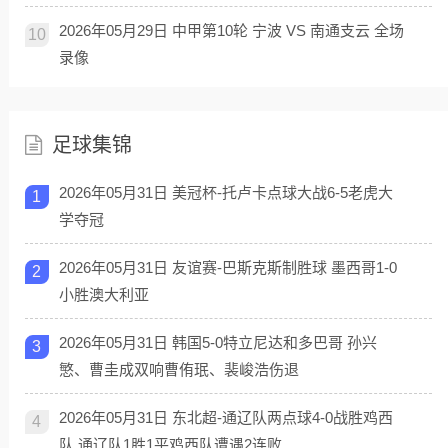
2026年05月29日 中甲第10轮 宁波 VS 南通支云 全场
10
录像
足球集锦
2026年05月31日 美冠杯-托卢卡点球大战6-5老虎大
1
学夺冠
2026年05月31日 友谊赛-巴斯克斯制胜球 墨西哥1-0
2
小胜澳大利亚
2026年05月31日 韩国5-0特立尼达和多巴哥 孙兴
3
慜、曹圭成双响曹侑珉、裴峻浩伤退
2026年05月31日 东北超-通辽队两点球4-0战胜鸡西
4
队 通辽队1胜1平鸡西队遭遇2连败