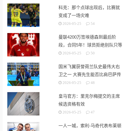
科克：那个点球出现后，比赛就
变成了一场灾难
2026-05-25
54
曼联4200万签埃德森到最后阶
段，合同5年！球员拒绝别队只等
红魔
2026-05-25
50
国米飞翼获誉荷兰队史最伟大右
卫之一 大赛先生能否比肩巴萨传
奇
2026-05-25
48
皇马官方：里克尔梅提交的主席
候选资格有效
2026-05-25
47
一人一城，索利-马奇代表布莱顿