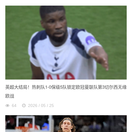
英超大结局！热刺队1-0保级5队锁定欧冠曼联队第3切尔西无缘
欧战
64
2026 / 05 / 25