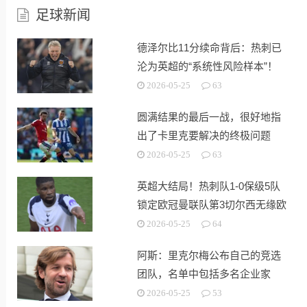
足球新闻
德泽尔比11分续命背后：热刺已
沦为英超的“系统性风险样本”！
2026-05-25
63
圆满结果的最后一战，很好地指
出了卡里克要解决的终极问题
2026-05-25
63
英超大结局！热刺队1-0保级5队
锁定欧冠曼联队第3切尔西无缘欧
战
2026-05-25
64
阿斯：里克尔梅公布自己的竞选
团队，名单中包括多名企业家
2026-05-25
53