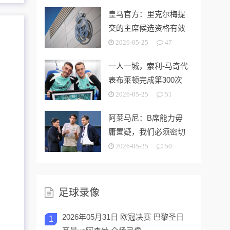
皇马官方：里克尔梅提
交的主席候选资格有效
2026-05-25
47
一人一城，索利-马奇代
表布莱顿完成第300次
出场
2026-05-25
51
阿莱马尼：B席能力毋
庸置疑，我们必须密切
关注今夏市场动向
2026-05-25
50
足球录像
2026年05月31日 欧冠决赛 巴黎圣日
1