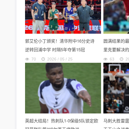
郭艾伦小丁颁奖！清华附中16分史诗
圆满结果的
逆转回浦中学 时隔5年夺第15冠
里克要解决
70
2026 / 05 / 25
63
2
英超大结局！热刺队1-0保级5队锁定欧
马刺大胜雷霆