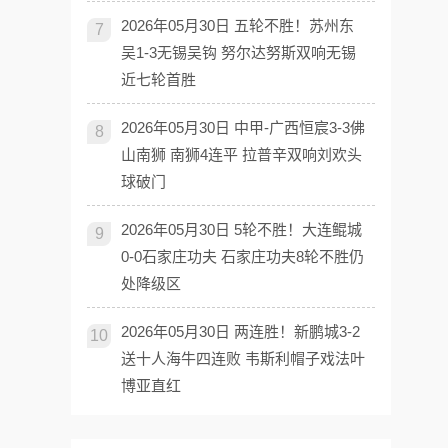
2026年05月30日 五轮不胜！苏州东
7
吴1-3无锡吴钩 努尔达努斯双响无锡
近七轮首胜
2026年05月30日 中甲-广西恒宸3-3佛
8
山南狮 南狮4连平 拉普辛双响刘欢头
球破门
2026年05月30日 5轮不胜！大连鲲城
9
0-0石家庄功夫 石家庄功夫8轮不胜仍
处降级区
2026年05月30日 两连胜！新鹏城3-2
10
送十人海牛四连败 韦斯利帽子戏法叶
博亚直红