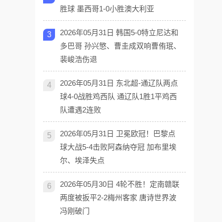
胜球 墨西哥1-0小胜澳大利亚
2026年05月31日 韩国5-0特立尼达和
3
多巴哥 孙兴慜、曹圭成双响曹侑珉、
裴峻浩伤退
2026年05月31日 东北超-通辽队两点
4
球4-0战胜鸡西队 通辽队1胜1平鸡西
队遭遇2连败
2026年05月31日 卫冕欧冠！巴黎点
5
球大战5-4击败阿森纳夺冠 加布里埃
尔、埃泽失点
2026年05月30日 4轮不胜！定南赣联
6
两度被扳平2-2梅州客家 唐诗世界波
冯刚破门