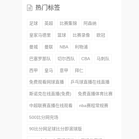
热门标签
足球
英超
比赛集锦
阿森纳
皇家马德里
篮球
比赛录像
欧冠
曼城
曼联
NBA
利物浦
巴塞罗那队
切尔西队
CBA
马刺队
西甲
皇马
意甲
拜仁
免费观看网球直播
乒乓球直播在线直播
斯诺克在线直播(免费)
免费直播体育比赛
中超联赛直播在线观看
nba赛程常规赛
500比分网完场
90比分网足球比分即滚球版