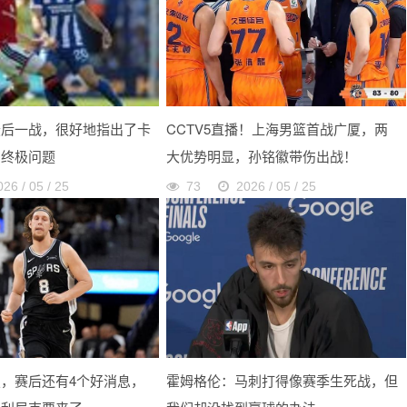
最后一战，很好地指出了卡
CCTV5直播！上海男篮首战广厦，两
的终极问题
大优势明显，孙铭徽带伤出战！
026 / 05 / 25
73
2026 / 05 / 25
，赛后还有4个好消息，
霍姆格伦：马刺打得像赛季生死战，但