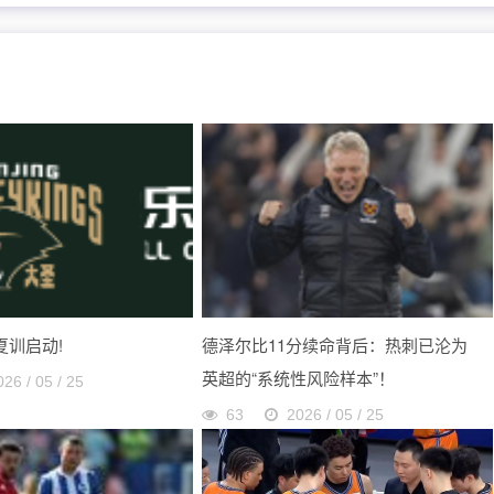
 夏训启动!
德泽尔比11分续命背后：热刺已沦为
英超的“系统性风险样本”！
026 / 05 / 25
63
2026 / 05 / 25