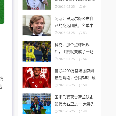
第3切尔西无缘欧战
2026-05-25
64
阿斯：里克尔梅公布自
己的竞选团队，名单中
包括多名企业家
2026-05-25
53
科克：那个点球出现
后，比赛就变成了一场
灾难
2026-05-25
54
曼联4200万签埃德森到
最后阶段，合同5年！球
激情
员拒绝别队只等红魔
2026-05-25
50
战
国米飞翼获誉荷兰队史
最伟大右卫之一 大赛先
生能否比肩巴萨传奇
2026-05-25
48