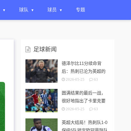
球队
球员
专题
足球新闻
德泽尔比11分续命背
后：热刺已沦为英超的
“系统性风险样本”！
2026-05-25
63
圆满结果的最后一战，
很好地指出了卡里克要
解决的终极问题
2026-05-25
63
英超大结局！热刺队1-0
保级5队锁定欧冠曼联队