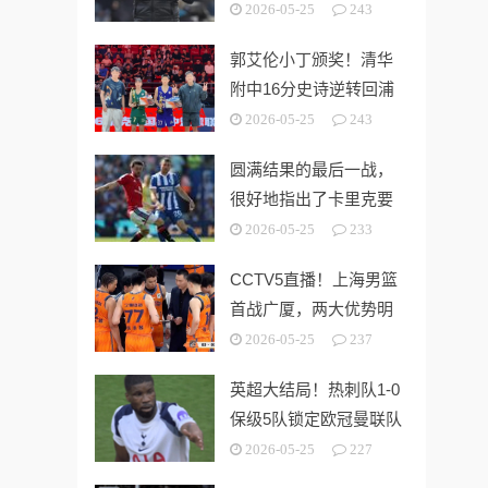
“系统性风险样本”！
2026-05-25
243
郭艾伦小丁颁奖！清华
附中16分史诗逆转回浦
中学 时隔5年夺第15冠
2026-05-25
243
圆满结果的最后一战，
很好地指出了卡里克要
解决的终极问题
2026-05-25
233
CCTV5直播！上海男篮
首战广厦，两大优势明
显，孙铭徽带伤出战！
2026-05-25
237
英超大结局！热刺队1-0
保级5队锁定欧冠曼联队
第3切尔西无缘欧战
2026-05-25
227