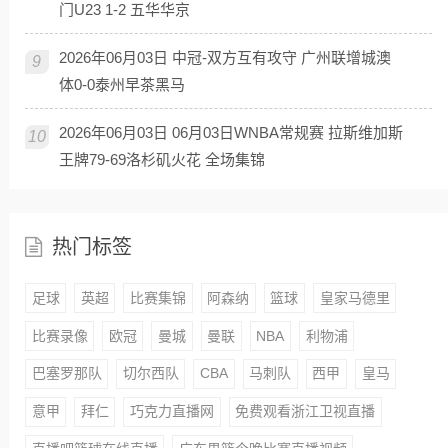
门U23 1-2 五华华京
2026年06月03日 中冠-双方互有攻守 广州联增城澳
9
体0-0泰州早茶黑马
2026年06月03日 06月03日WNBA常规赛 拉斯维加斯
10
王牌79-69洛杉矶火花 全场集锦
热门标签
足球
英超
比赛集锦
阿森纳
篮球
皇家马德里
比赛录像
欧冠
曼城
曼联
NBA
利物浦
巴塞罗那队
切尔西队
CBA
马刺队
西甲
皇马
意甲
拜仁
巧克力直播网
免费观看浙江卫视直播