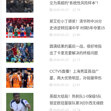
沦为英超的“系统性风险样本”！
2026-05-25
76
郭艾伦小丁颁奖！清华附中16分
史诗逆转回浦中学 时隔5年夺第15
冠
2026-05-25
80
圆满结果的最后一战，很好地指
出了卡里克要解决的终极问题
2026-05-25
73
CCTV5直播！上海男篮首战广
厦，两大优势明显，孙铭徽带伤
出战！
2026-05-25
81
英超大结局！热刺队1-0保级5队
锁定欧冠曼联队第3切尔西无缘欧
战
2026-05-25
74