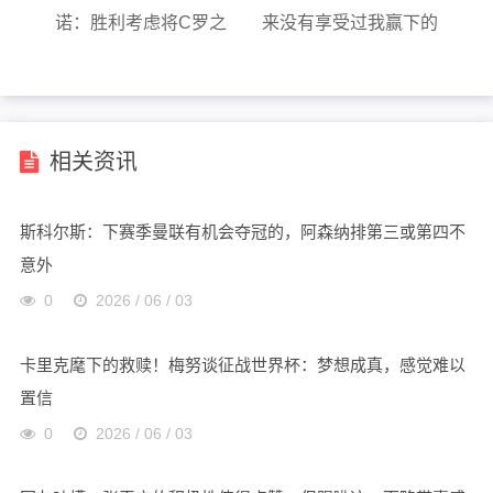
诺：胜利考虑将C罗之
来没有享受过我赢下的
子迷你罗提拔进一线队
任何荣誉~
相关资讯
斯科尔斯：下赛季曼联有机会夺冠的，阿森纳排第三或第四不
意外
0
2026 / 06 / 03
卡里克麾下的救赎！梅努谈征战世界杯：梦想成真，感觉难以
置信
0
2026 / 06 / 03