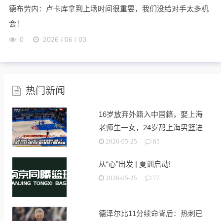
德布劳内：卢卡库拿到上场时间很重要，我们没给对手太多机
会！
0
2026 / 06 / 03
热门新闻
16岁放弃外籍入中国籍，娶上海
老师生一女，24岁帮上海男篮进
决赛
2026-05-25
85
从“心”出发 | 夏训启动!
2026-05-25
77
德泽尔比11分续命背后：热刺已