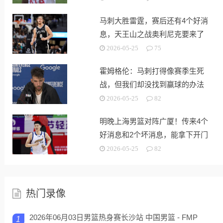
马刺大胜雷霆，赛后还有4个好消
息，天王山之战奥利尼克要来了
2026-05-25
75
霍姆格伦：马刺打得像赛季生死
战，但我们却没找到赢球的办法
2026-05-25
82
明晚上海男篮对阵广厦！传来4个
好消息和2个坏消息，能拿下开门
红
2026-05-25
82
热门录像
2026年06月03日男篮热身赛长沙站 中国男篮 - FMP
1