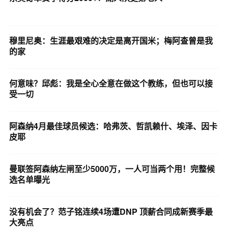
穆里尼奥：生涯最艰难的决定是离开国米；梅阿查曾是我
的家
何意味？邱彪：我是全心全意在做这个教练，但也可以接
受一切
阿森纳4月最佳球员候选：哈弗茨、哲凯赖什、埃泽、因卡
皮耶
曼联签阿森纳左闸至少5000万，一人可当两个用！完整候
选名单曝光
没有机会了？范子铭连续4场遭DNP 顶薪合同成新赛季最
大亮点