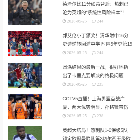
德泽尔比11分续命背后：热刺已
沦为英超的“系统性风险样本”！
2026-05-25
244
郭艾伦小丁颁奖！清华附中16分
史诗逆转回浦中学 时隔5年夺第15
冠
2026-05-25
244
圆满结果的最后一战，很好地指
出了卡里克要解决的终极问题
2026-05-25
235
CCTV5直播！上海男篮首战广
厦，两大优势明显，孙铭徽带伤
出战！
2026-05-25
238
英超大结局！热刺队1-0保级5队
锁定欧冠曼联队第3切尔西无缘欧