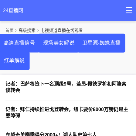
☰
24直播网
首页
> 高级搜索 > 电视频道直播在线观看
高清直播信号
现场美女解说
卫星源-蜘蛛直播
红单解说
记者：巴萨将签下一名顶级9号，若昂-佩德罗将和阿隆索
谈转会
记者：拜仁持续推进戈登转会，纽卡要价8000万镑仍是主
要障碍
东契奇单赛季得分2000+！湖人队史第七人