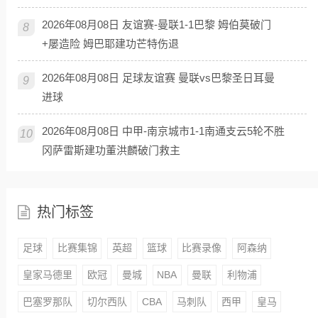
2026年08月08日 友谊赛-曼联1-1巴黎 姆伯莫破门
8
+屡造险 姆巴耶建功芒特伤退
2026年08月08日 足球友谊赛 曼联vs巴黎圣日耳曼
9
进球
2026年08月08日 中甲-南京城市1-1南通支云5轮不胜
10
冈萨雷斯建功董洪麟破门救主
热门标签
足球
比赛集锦
英超
篮球
比赛录像
阿森纳
皇家马德里
欧冠
曼城
NBA
曼联
利物浦
巴塞罗那队
切尔西队
CBA
马刺队
西甲
皇马