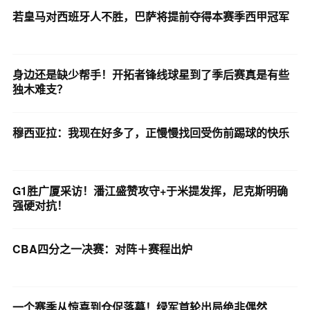
若皇马对西班牙人不胜，巴萨将提前夺得本赛季西甲冠军
身边还是缺少帮手！开拓者锋线球星到了季后赛真是有些
独木难支？
穆西亚拉：我现在好多了，正慢慢找回受伤前踢球的快乐
G1胜广厦采访！潘江盛赞攻守+于米提发挥，尼克斯明确
强硬对抗！
CBA四分之一决赛：对阵＋赛程出炉
一个赛季从惊喜到仓促落幕！绿军首轮出局绝非偶然