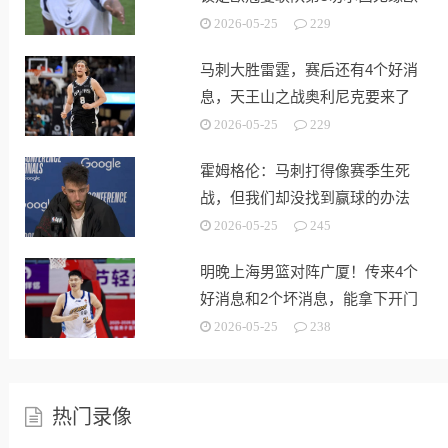
战
2026-05-25
229
马刺大胜雷霆，赛后还有4个好消
息，天王山之战奥利尼克要来了
2026-05-25
229
霍姆格伦：马刺打得像赛季生死
战，但我们却没找到赢球的办法
2026-05-25
245
明晚上海男篮对阵广厦！传来4个
好消息和2个坏消息，能拿下开门
红
2026-05-25
238
热门录像