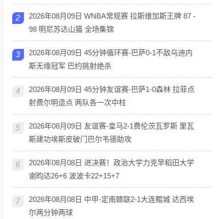
2026年08月09日 WNBA常规赛 拉斯维加斯王牌 87 -
2
98 明尼苏达山猫 全场集锦
2026年08月09日 45分钟循环赛-巴萨0-1不敌乌迪内
3
斯无缘冠军 巴约挑射绝杀
2026年08月09日 45分钟友谊赛-巴萨1-0森林 拉菲点
4
射费尔明造点 两队各一次中柱
2026年08月09日 友谊赛-皇马2-1费伦茨瓦罗斯 里瓦
5
斯建功埃斯皮破门巴尔韦德助攻
2026年08月08日 进决赛！政治大学力克早稻田大学
6
谢昀达26+6 波波卡22+15+7
2026年08月08日 中甲-定南赣联2-1大连鲲城 达西埃
7
尔两分钟两球