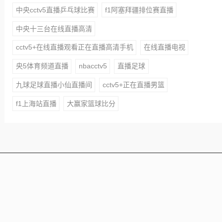
中央cctv5直播乒乓球比赛
f1阿塞拜疆排位赛直播
中央十三台在线直播高清
cctv5+在线直播观看正在直播高清手机
在线直播电视
央5体育频道直播
nbacctv5
直播足球
九球足球直播小仙直播间
cctv5+正在直播男篮
f1上海站直播
大赢家篮球比分
本站所有赛事直播信号均由用户收集或从搜索引擎搜索整
理获得，所有内容均来自互联网，我们自身不提供任何直
播信号和视频内容，如侵犯您的权益请联系我们，我们会
第一时间处理