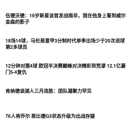
伍德沃德：19岁新星该首发战南非，我在他身上看到威尔
金森的影子
18场14球，马伦是意甲3分制时代单季出场少于20次进球
第2多球员
12分钟对轰4球 欧冠半决赛巅峰对决精彩到荒谬 12.1亿豪
门5-4复仇
肯纳德谈湖人三月连胜：团队凝聚力罕见
76人将乔尔·恩比德G3状态升级为出战存疑