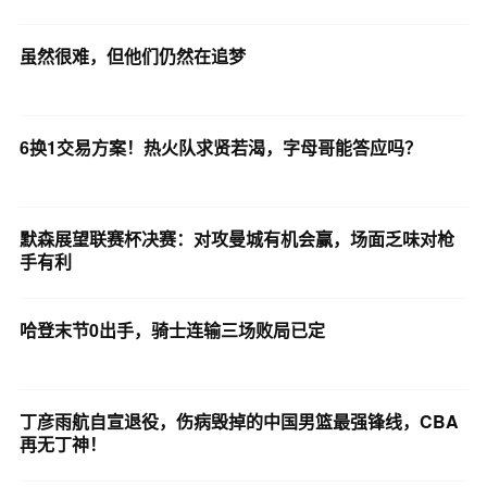
虽然很难，但他们仍然在追梦
6换1交易方案！热火队求贤若渴，字母哥能答应吗？
默森展望联赛杯决赛：对攻曼城有机会赢，场面乏味对枪
手有利
哈登末节0出手，骑士连输三场败局已定
丁彦雨航自宣退役，伤病毁掉的中国男篮最强锋线，CBA
再无丁神！