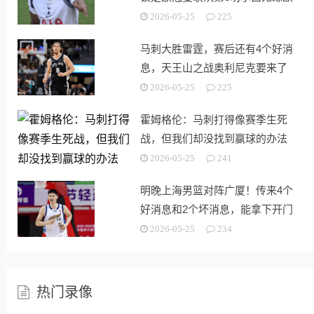
战
2026-05-25
225
马刺大胜雷霆，赛后还有4个好消
息，天王山之战奥利尼克要来了
2026-05-25
225
霍姆格伦：马刺打得像赛季生死
战，但我们却没找到赢球的办法
2026-05-25
241
明晚上海男篮对阵广厦！传来4个
好消息和2个坏消息，能拿下开门
红
2026-05-25
234
热门录像