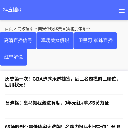
☰
24直播网
首页
> 高级搜索 > 国安今晚比赛直播北京体育台
高清直播信号
现场美女解说
卫星源-蜘蛛直播
红单解说
历史第一次！CBA选秀乐透抽签，后三名包揽前三顺位，
四川状元！
吕迪格：皇马知我激进有度，9年无红+季均5黄为证
65场限制让最佳阵容大洗牌！名嘴力挺马刺卡斯尔：亲眼