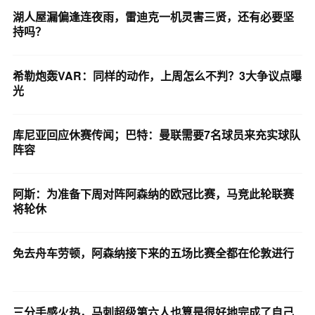
湖人屋漏偏逢连夜雨，雷迪克一机灵害三贤，还有必要坚
持吗？
希勒炮轰VAR：同样的动作，上周怎么不判？3大争议点曝
光
库尼亚回应休赛传闻；巴特：曼联需要7名球员来充实球队
阵容
阿斯：为准备下周对阵阿森纳的欧冠比赛，马竞此轮联赛
将轮休
免去舟车劳顿，阿森纳接下来的五场比赛全都在伦敦进行
三分手感火热，马刺超级第六人也算是很好地完成了自己