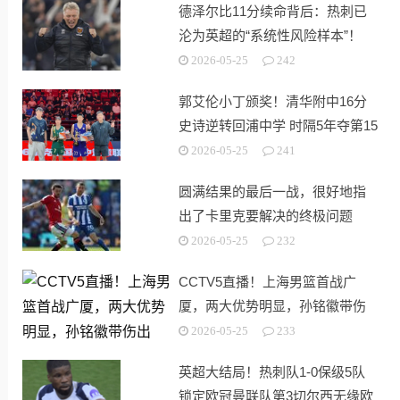
德泽尔比11分续命背后：热刺已
沦为英超的“系统性风险样本”！
2026-05-25
242
郭艾伦小丁颁奖！清华附中16分
史诗逆转回浦中学 时隔5年夺第15
冠
2026-05-25
241
圆满结果的最后一战，很好地指
出了卡里克要解决的终极问题
2026-05-25
232
CCTV5直播！上海男篮首战广
厦，两大优势明显，孙铭徽带伤
出战！
2026-05-25
233
英超大结局！热刺队1-0保级5队
锁定欧冠曼联队第3切尔西无缘欧