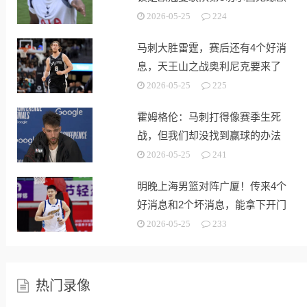
战
2026-05-25
224
马刺大胜雷霆，赛后还有4个好消
息，天王山之战奥利尼克要来了
2026-05-25
225
霍姆格伦：马刺打得像赛季生死
战，但我们却没找到赢球的办法
2026-05-25
241
明晚上海男篮对阵广厦！传来4个
好消息和2个坏消息，能拿下开门
红
2026-05-25
233
热门录像