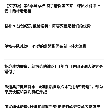
【文字版】第6季足总杯 塔子请你坐下来，球员才能冲上
去丨两杆老烟枪
替补76分创纪录 戴格诺特：阵容深度是我们的优势
单核带队3比0！41岁的詹姆斯仍在刻下伟大注脚
拒绝续约詹皇，就为给他铺路！3年血泪史印证湖人终究是
错付了
瓜迪奥拉曼城首季：8连胜后自泼冷水"别指望奇迹"，却为
草皮长度和裁判疯狂开战
国米编外新星9球进账曼联垂涎 斯坦科维奇兄弟齐聚蓝黑