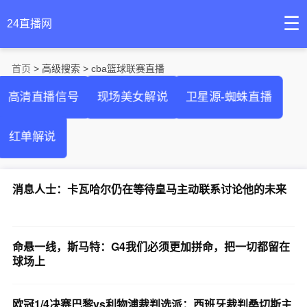
☰
24直播网
首页
> 高级搜索 > cba篮球联赛直播
高清直播信号
现场美女解说
卫星源-蜘蛛直播
红单解说
消息人士：卡瓦哈尔仍在等待皇马主动联系讨论他的未来
命悬一线，斯马特：G4我们必须更加拼命，把一切都留在
球场上
欧冠1/4决赛巴黎vs利物浦裁判选派：西班牙裁判桑切斯主