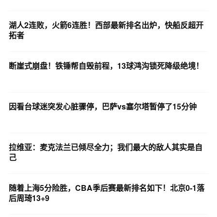
湖人2连败，火箭6连胜！西部最新排名出炉，快船反超开
拓者
断崖式崩盘！铁锤帮自毁前程，13球鸿沟锁死降级绝境！
因看台球迷突发心脏骤停，巴萨vs塞尔塔暂停了15分钟
拉维亚：麦克法兰已倾尽全力；我们最大的敌人其实是自
己
随着上海5分险胜，CBA季后赛最新排名如下！北京0-1落
后周琦13+9