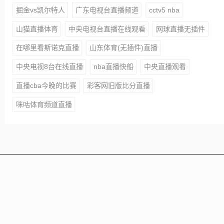
掘金vs凯尔特人
广东电视台直播频道
cctv5 nba
山猫直播体育
中央电视台直播在线观看
网球直播无插件
在哪里看斯诺克直播
山东体育(无插件)直播
中央电视8台在线直播
nba直播快船
中央直播观看
直播cba今晚的比赛
彩客网旧版比分直播
咪咕体育频道直播
本站所有赛事直播信号均由用户收集或从搜索引擎搜索整
理获得，所有内容均来自互联网，我们自身不提供任何直
播信号和视频内容，如侵犯您的权益请联系我们，我们会
第一时间处理