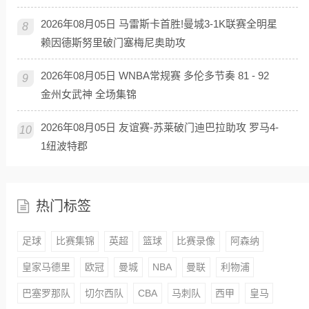
2026年08月05日 马雷斯卡首胜!曼城3-1K联赛全明星
8
赖因德斯努里破门塞梅尼奥助攻
2026年08月05日 WNBA常规赛 多伦多节奏 81 - 92
9
金州女武神 全场集锦
2026年08月05日 友谊赛-苏莱破门迪巴拉助攻 罗马4-
10
1纽波特郡
热门标签
足球
比赛集锦
英超
篮球
比赛录像
阿森纳
皇家马德里
欧冠
曼城
NBA
曼联
利物浦
巴塞罗那队
切尔西队
CBA
马刺队
西甲
皇马