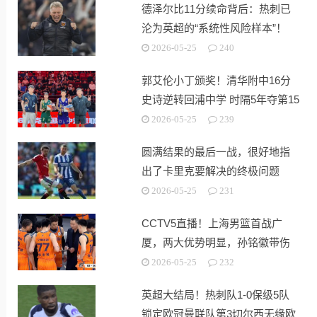
德泽尔比11分续命背后：热刺已
沦为英超的“系统性风险样本”！
2026-05-25
240
郭艾伦小丁颁奖！清华附中16分
史诗逆转回浦中学 时隔5年夺第15
冠
2026-05-25
239
圆满结果的最后一战，很好地指
出了卡里克要解决的终极问题
2026-05-25
231
CCTV5直播！上海男篮首战广
厦，两大优势明显，孙铭徽带伤
出战！
2026-05-25
232
英超大结局！热刺队1-0保级5队
锁定欧冠曼联队第3切尔西无缘欧