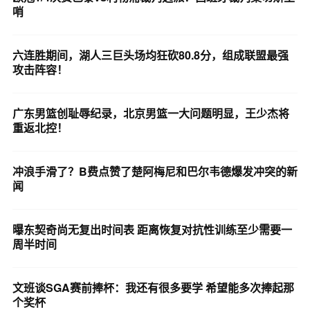
哨
六连胜期间，湖人三巨头场均狂砍80.8分，组成联盟最强
攻击阵容！
广东男篮创耻辱纪录，北京男篮一大问题明显，王少杰将
重返北控！
冲浪手滑了？B费点赞了楚阿梅尼和巴尔韦德爆发冲突的新
闻
曝东契奇尚无复出时间表 距离恢复对抗性训练至少需要一
周半时间
文班谈SGA赛前捧杯：我还有很多要学 希望能多次捧起那
个奖杯