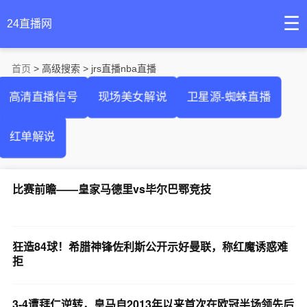
☰
24直播网
首页
> 高级搜索 > jrs直播nba直播
高清直播信号
现场美女解说
卫星源-蜘蛛直播
红单解说
比赛前瞻——皇家马德里vs毕尔巴鄂竞技
狂造84球！希腊神锋佐利斯公开示好曼联，称红魔诱惑难
拒
3-4遭拜仁逆转，皇马自2013年以来首次在欧冠半场领先后