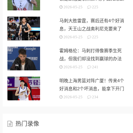
战
2026-05-25
225
马刺大胜雷霆，赛后还有4个好消
息，天王山之战奥利尼克要来了
2026-05-25
225
霍姆格伦：马刺打得像赛季生死
战，但我们却没找到赢球的办法
2026-05-25
241
明晚上海男篮对阵广厦！传来4个
好消息和2个坏消息，能拿下开门
红
2026-05-25
234
热门录像