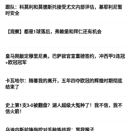
跟队：科莫利和莫德斯托接受尤文内部评估，基耶利尼暂
时安全
【观察】都是1球落后，弗赖堡和拜仁还有机会
皇马刚敲定穆里尼奥，巴萨就官宣重磅签约，冲西甲3连冠
+欧冠冠军
卡瓦哈尔：随着我的离开，五年四夺欧冠的辉煌时期彻底
结束了
史上第1支3-0被翻盘？湖人超级大冤种了！我不信，我不
信火箭！
乌迪内斯前锋指控对手种族歧视：骂我猴子