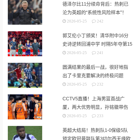
德泽尔比11分续命背后：热刺已
沦为英超的“系统性风险样本”！
2026-05-25
242
郭艾伦小丁颁奖！清华附中16分
史诗逆转回浦中学 时隔5年夺第15
冠
2026-05-25
241
圆满结果的最后一战，很好地指
出了卡里克要解决的终极问题
2026-05-25
232
CCTV5直播！上海男篮首战广
厦，两大优势明显，孙铭徽带伤
出战！
2026-05-25
233
英超大结局！热刺队1-0保级5队
锁定欧冠曼联队第3切尔西无缘欧