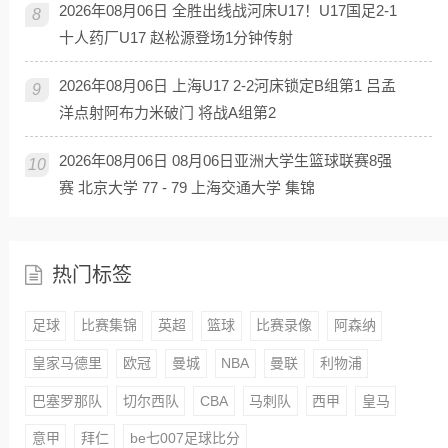
2026年08月06日 全胜出线战河床U17！U17国足2-1
8
十人药厂U17 赵松源登场1分钟传射
2026年08月06日 上海U17 2-2河床锁定B组第1 吕孟
9
洋点射阿布力米破门 将战A组第2
2026年08月06日 08月06日亚洲大学生篮球联赛8强
10
赛 北京大学 77 - 79 上海交通大学 集锦
热门标签
足球
比赛集锦
英超
篮球
比赛录像
阿森纳
皇家马德里
欧冠
曼城
NBA
曼联
利物浦
巴塞罗那队
切尔西队
CBA
马刺队
西甲
皇马
意甲
拜仁
be七007足球比分