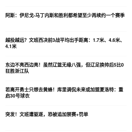
阿斯：伊尼戈-马丁内斯和胜利都希望至少再续约一个赛季
越投越远？文班西决前3战平均出手距离：1.7米、4.6米、
4.1米
东边不亮西边亮！虽然辽篮无缘八强，但辽足换帅后5比0
狂胜浙江队
若离开勇士只想去黄蜂！库里调侃未来或加盟夏洛特：重
启30号球衣
突发！文班遭驱逐，恐被追加禁赛+罚单