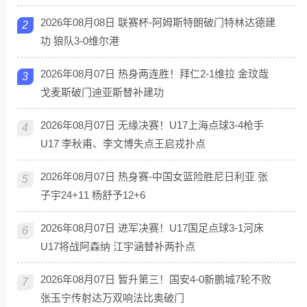
2026年08月08日 联赛杯-阿姆斯特朗破门特林达德建
2
功 狼队3-0维尔港
2026年08月07日 热身两连胜！拜仁2-1维拉 金玟哉
3
戈麦斯破门迪亚斯替补建功
2026年08月07日 无缘决赛！U17上海点球3-4枪手
4
U17 李秋甫、李文博失点王启戎扑点
2026年08月07日 热身赛-中国女篮险胜尼日利亚 张
5
子宇24+11 杨舒予12+6
2026年08月07日 进军决赛！U17国足点球3-1河床
6
U17将战阿森纳 江宇涵替补两扑点
2026年08月07日 暂升第三！国安4-0新鹏城7轮不败
7
张玉宁传射达万双响法比奥破门