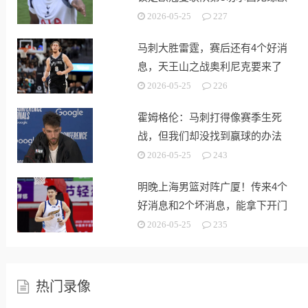
战
2026-05-25
227
马刺大胜雷霆，赛后还有4个好消
息，天王山之战奥利尼克要来了
2026-05-25
226
霍姆格伦：马刺打得像赛季生死
战，但我们却没找到赢球的办法
2026-05-25
243
明晚上海男篮对阵广厦！传来4个
好消息和2个坏消息，能拿下开门
红
2026-05-25
235
热门录像