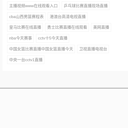
主播视频www在线观看入口
乒乓球比赛直播现场直播
cba山西男篮赛程表
港澳台高清电视直播
皇马比赛在线直播
勇士比赛直播在线观看
美网直播
nba今天赛事
cctv十5今天直播
中国女篮比赛直播中国女篮直播今天
卫视直播电视台
中央一台cctv1直播
本站所有赛事直播信号均由用户收集或从搜索引擎搜索整
理获得，所有内容均来自互联网，我们自身不提供任何直
播信号和视频内容，如侵犯您的权益请联系我们，我们会
第一时间处理