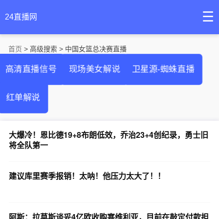
☰
24直播网
首页
> 高级搜索 > 中国女篮总决赛直播
高清直播信号
现场美女解说
卫星源-蜘蛛直播
红单解说
大爆冷！恩比德19+8布朗低效，乔治23+4创纪录，勇士旧
将全队第一
建议库里赛季报销！太呐！他压力太大了！！
阿斯：拉莫斯谈妥4亿欧收购塞维利亚，目前在敲定付款担