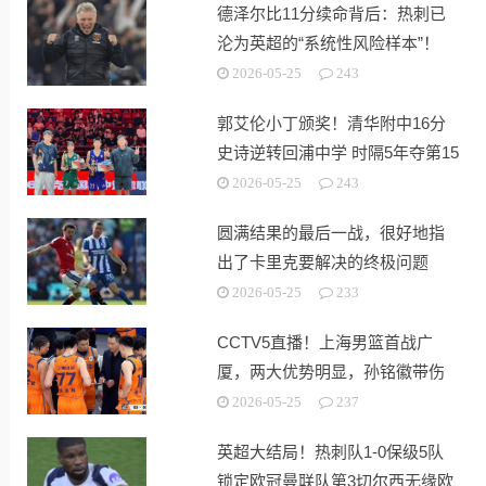
德泽尔比11分续命背后：热刺已
沦为英超的“系统性风险样本”！
2026-05-25
243
郭艾伦小丁颁奖！清华附中16分
史诗逆转回浦中学 时隔5年夺第15
冠
2026-05-25
243
圆满结果的最后一战，很好地指
出了卡里克要解决的终极问题
2026-05-25
233
CCTV5直播！上海男篮首战广
厦，两大优势明显，孙铭徽带伤
出战！
2026-05-25
237
英超大结局！热刺队1-0保级5队
锁定欧冠曼联队第3切尔西无缘欧