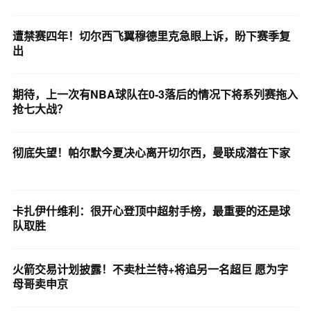
遭禁赛四年！切尔西飞翼穆德里克急眼上诉，盼下赛季复
出
期待，上一次有NBA球队在0-3落后的情况下将系列赛拖入
抢七大战？
彻底失望！帕尔默今夏决心离开切尔西，曼联成潜在下家
卡扎伊什维利：很开心登顶中超射手榜，最重要的还是球
队取胜
火箭交易计划披露！不卖杜兰特+将追另一名超巨 愿为字
母哥卖申京