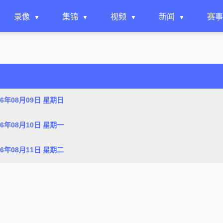
录像
集锦
视频
新闻
赛事
26年08月09日 星期日
26年08月10日 星期一
26年08月11日 星期二