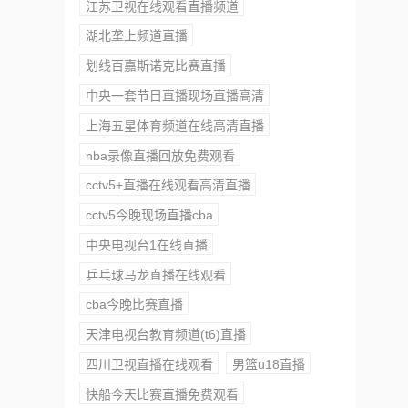
江苏卫视在线观看直播频道
湖北垄上频道直播
划线百嘉斯诺克比赛直播
中央一套节目直播现场直播高清
上海五星体育频道在线高清直播
nba录像直播回放免费观看
cctv5+直播在线观看高清直播
cctv5今晚现场直播cba
中央电视台1在线直播
乒乓球马龙直播在线观看
cba今晚比赛直播
天津电视台教育频道(t6)直播
四川卫视直播在线观看
男篮u18直播
快船今天比赛直播免费观看