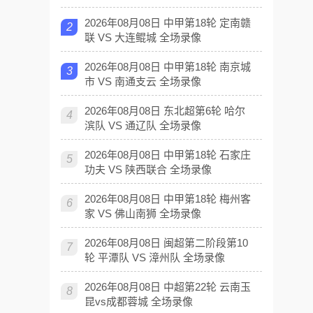
2026年08月08日 中甲第18轮 定南赣
2
联 VS 大连鲲城 全场录像
2026年08月08日 中甲第18轮 南京城
3
市 VS 南通支云 全场录像
2026年08月08日 东北超第6轮 哈尔
4
滨队 VS 通辽队 全场录像
2026年08月08日 中甲第18轮 石家庄
5
功夫 VS 陕西联合 全场录像
2026年08月08日 中甲第18轮 梅州客
6
家 VS 佛山南狮 全场录像
2026年08月08日 闽超第二阶段第10
7
轮 平潭队 VS 漳州队 全场录像
2026年08月08日 中超第22轮 云南玉
8
昆vs成都蓉城 全场录像