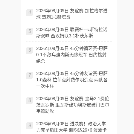
2026年08月09日 友谊赛-加拉格尔进
4
球 热刺1-1赫塔费
2026年08月09日 联赛杯-卡斯特拉诺
5
斯双响 西汉姆联3-1朴茨茅斯
2026年08月09日 45分钟循环赛-巴萨
6
0-1不敌乌迪内斯无缘冠军 巴约挑射
绝杀
2026年08月09日 45分钟友谊赛-巴萨
7
1-0森林 拉菲点射费尔明造点 两队各
一次中柱
2026年08月09日 友谊赛-皇马2-1费伦
8
茨瓦罗斯 里瓦斯建功埃斯皮破门巴尔
韦德助攻
2026年08月08日 进决赛！政治大学
9
力克早稻田大学 谢昀达26+6 波波卡