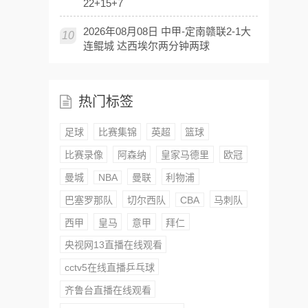
22+15+7
2026年08月08日 中甲-定南赣联2-1大
10
连鲲城 达西埃尔两分钟两球
热门标签
足球
比赛集锦
英超
篮球
比赛录像
阿森纳
皇家马德里
欧冠
曼城
NBA
曼联
利物浦
巴塞罗那队
切尔西队
CBA
马刺队
西甲
皇马
意甲
拜仁
央视网13直播在线观看
cctv5在线直播乒乓球
齐鲁台直播在线观看