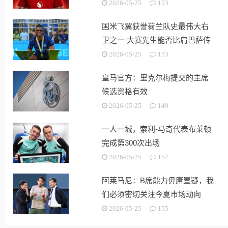
红魔
2026-05-25
153
国米飞翼获誉荷兰队史最伟大右
卫之一 大赛先生能否比肩巴萨传
奇
2026-05-25
153
皇马官方：里克尔梅提交的主席
候选资格有效
2026-05-25
149
一人一城，索利-马奇代表布莱顿
完成第300次出场
2026-05-25
152
阿莱马尼：B席能力毋庸置疑，我
们必须密切关注今夏市场动向
2026-05-25
155