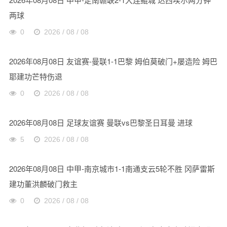
两球
0
2026 / 08 / 08
2026年08月08日 友谊赛-曼联1-1巴黎 姆伯莫破门+屡造险 姆巴
耶建功芒特伤退
0
2026 / 08 / 08
2026年08月08日 足球友谊赛 曼联vs巴黎圣日耳曼 进球
5
2026 / 08 / 08
2026年08月08日 中甲-南京城市1-1南通支云5轮不胜 冈萨雷斯
建功董洪麟破门救主
0
2026 / 08 / 08