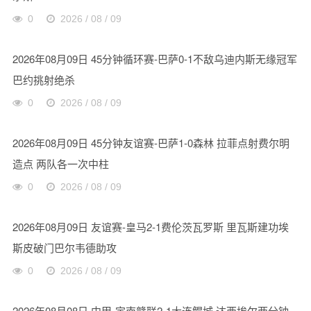
0
2026 / 08 / 09
2026年08月09日 45分钟循环赛-巴萨0-1不敌乌迪内斯无缘冠军
巴约挑射绝杀
0
2026 / 08 / 09
2026年08月09日 45分钟友谊赛-巴萨1-0森林 拉菲点射费尔明
造点 两队各一次中柱
0
2026 / 08 / 09
2026年08月09日 友谊赛-皇马2-1费伦茨瓦罗斯 里瓦斯建功埃
斯皮破门巴尔韦德助攻
0
2026 / 08 / 09
2026年08月08日 中甲-定南赣联2-1大连鲲城 达西埃尔两分钟