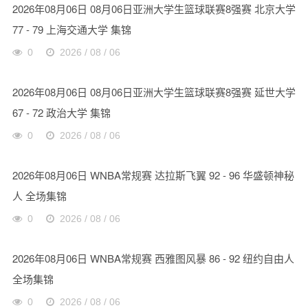
2026年08月06日 08月06日亚洲大学生篮球联赛8强赛 北京大学
77 - 79 上海交通大学 集锦
0
2026 / 08 / 06
2026年08月06日 08月06日亚洲大学生篮球联赛8强赛 延世大学
67 - 72 政治大学 集锦
0
2026 / 08 / 06
2026年08月06日 WNBA常规赛 达拉斯飞翼 92 - 96 华盛顿神秘
人 全场集锦
0
2026 / 08 / 06
2026年08月06日 WNBA常规赛 西雅图风暴 86 - 92 纽约自由人
全场集锦
0
2026 / 08 / 06