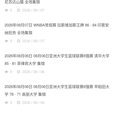
尼苏达山猫 全场集锦
0
2026 / 08 / 07
2026年08月07日 WNBA常规赛 拉斯维加斯王牌 86 - 84 印第安
纳狂热 全场集锦
0
2026 / 08 / 07
2026年08月06日 08月06日亚洲大学生篮球联赛8强赛 清华大学
85 - 81 菲律宾大学 集锦
0
2026 / 08 / 06
2026年08月06日 08月06日亚洲大学生篮球联赛8强赛 早稻田大
学 78 - 71 高丽大学 集锦
0
2026 / 08 / 06