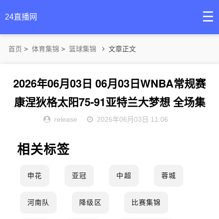
☰
24直播网
首页
>
体育集锦
>
篮球集锦
文章正文
2026年06月03日 06月03日WNBA常规赛
康涅狄格太阳75-91亚特兰大梦想 全场集
锦
release
2026年06月03日 11:06
相关标签
申花
亚冠
中超
蓉城
河南队
降级区
比赛集锦