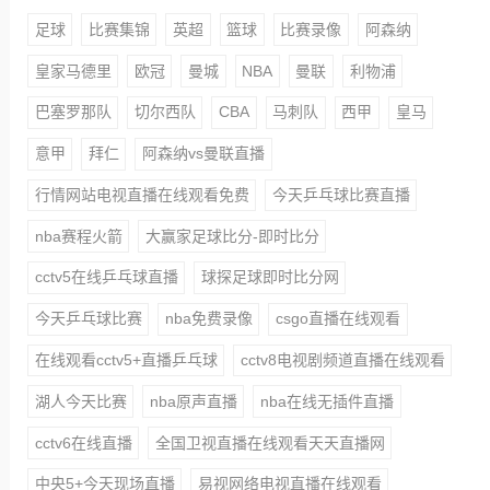
足球
比赛集锦
英超
篮球
比赛录像
阿森纳
皇家马德里
欧冠
曼城
NBA
曼联
利物浦
巴塞罗那队
切尔西队
CBA
马刺队
西甲
皇马
意甲
拜仁
阿森纳vs曼联直播
行情网站电视直播在线观看免费
今天乒乓球比赛直播
nba赛程火箭
大赢家足球比分-即时比分
cctv5在线乒乓球直播
球探足球即时比分网
今天乒乓球比赛
nba免费录像
csgo直播在线观看
在线观看cctv5+直播乒乓球
cctv8电视剧频道直播在线观看
湖人今天比赛
nba原声直播
nba在线无插件直播
cctv6在线直播
全国卫视直播在线观看天天直播网
中央5+今天现场直播
易视网络电视直播在线观看