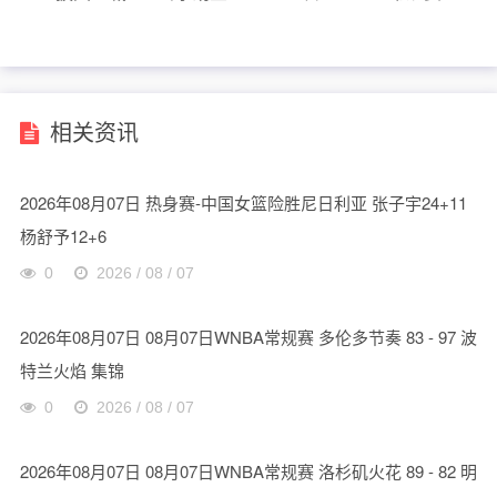
秋30+5 布朗27+8 古德
芝加哥天空72-90华盛
温28+6+8
顿神秘人 全场集锦
相关资讯
2026年08月07日 热身赛-中国女篮险胜尼日利亚 张子宇24+11
杨舒予12+6
0
2026 / 08 / 07
2026年08月07日 08月07日WNBA常规赛 多伦多节奏 83 - 97 波
特兰火焰 集锦
0
2026 / 08 / 07
2026年08月07日 08月07日WNBA常规赛 洛杉矶火花 89 - 82 明