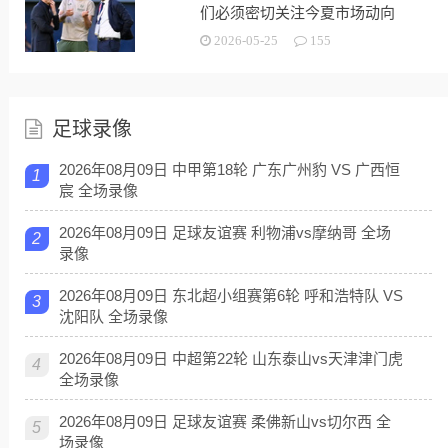
们必须密切关注今夏市场动向
2026-05-25
155
足球录像
2026年08月09日 中甲第18轮 广东广州豹 VS 广西恒
1
宸 全场录像
2026年08月09日 足球友谊赛 利物浦vs摩纳哥 全场
2
录像
2026年08月09日 东北超小组赛第6轮 呼和浩特队 VS
3
沈阳队 全场录像
2026年08月09日 中超第22轮 山东泰山vs天津津门虎
4
全场录像
2026年08月09日 足球友谊赛 柔佛新山vs切尔西 全
5
场录像