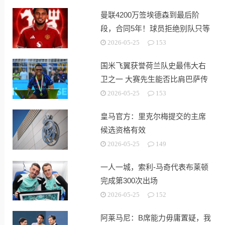
曼联4200万签埃德森到最后阶
段，合同5年！球员拒绝别队只等
红魔
2026-05-25
153
国米飞翼获誉荷兰队史最伟大右
卫之一 大赛先生能否比肩巴萨传
奇
2026-05-25
153
皇马官方：里克尔梅提交的主席
候选资格有效
2026-05-25
149
一人一城，索利-马奇代表布莱顿
完成第300次出场
2026-05-25
152
阿莱马尼：B席能力毋庸置疑，我