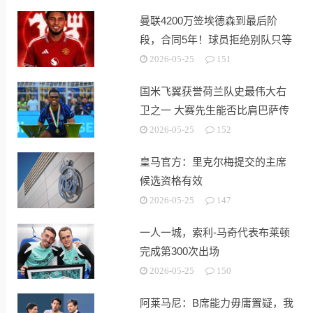
曼联4200万签埃德森到最后阶
段，合同5年！球员拒绝别队只等
红魔
2026-05-25
151
国米飞翼获誉荷兰队史最伟大右
卫之一 大赛先生能否比肩巴萨传
奇
2026-05-25
152
皇马官方：里克尔梅提交的主席
候选资格有效
2026-05-25
147
一人一城，索利-马奇代表布莱顿
完成第300次出场
2026-05-25
150
阿莱马尼：B席能力毋庸置疑，我