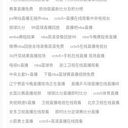
赛事直播免费
欧协联最新比分及积分榜
jrs咪咕直播无插件nba
cctv5+直播在线观看中央电视台
探球比分
98篮球直播回放
直播吧nba直播
wnba赛程结果
nba高清录像回放98
cba今晚赛程表直播
微博nba回放全场录像高清免费
cctv5在线直播电视台
3d开奖结果直播现场
cctv5+手机在线直播 现场直播
电视tv直播
nba篮球帝
浙江卫视在线直播观看
中央五套5+直播
下载nba篮球赛直播视频免费
辽宁男篮今晚直播现场正在直播
直播乒乓球直播在线直播间
女篮比赛直播视频
球探比分直播即时比分
cctv5体育直播
央视频道5直播
卫视直播电视在线观看
北京卫视在线直播
安多卫视直播在线观看
即时比分足球赛比分直播
火箭勇士直播
cctv5+高清直播在线观看