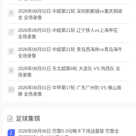
2026年08月02日 中超第21轮 深圳新鹏城vs重庆铜梁
6
龙 全场录像
2026年08月02日 中超第21轮 辽宁铁人vs上海申花
7
全场录像
2026年08月02日 中超第21轮 青岛西海岸vs青岛海牛
8
全场录像
2026年08月01日 东北超第6轮 大连队 VS 鸡西队 全
9
场录像
2026年08月01日 中甲第17轮 广东广州豹 VS 佛山南
10
狮 全场录像
足球集锦
2026年08月06日 巴黎0-3马略卡下场战曼联 巴黎全
1