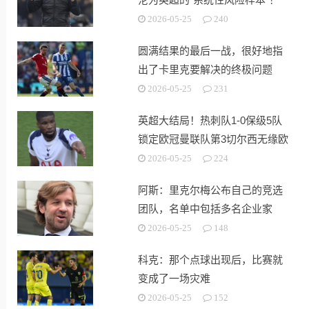
2026-05-25
240
圆满结果的最后一战，很好地指
出了卡里克要解决的终极问题
2026-05-25
231
英超大结局！热刺队1-0保级5队
锁定欧冠曼联队第3切尔西无缘欧
战
2026-05-25
224
阿斯：里克尔梅公布自己的竞选
团队，名单中包括多名企业家
2026-05-25
148
科克：那个点球出现后，比赛就
变成了一场灾难
2026-05-25
152