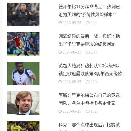
德泽尔比11分续命背后：热刺已
沦为英超的“系统性风险样本”！
2026-05-25
244
圆满结果的最后一战，很好地指
出了卡里克要解决的终极问题
2026-05-25
235
英超大结局！热刺队1-0保级5队
锁定欧冠曼联队第3切尔西无缘欧
战
2026-05-25
229
阿斯：里克尔梅公布自己的竞选
团队，名单中包括多名企业家
2026-05-25
152
科克：那个点球出现后，比赛就