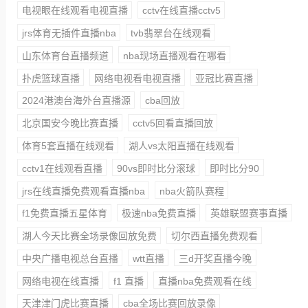
电视眼在线观看电视直播
cctv在线直播cctv5
jrs体育无插件直播nba
tvb翡翠台在线观看
山东体育台直播频道
nba现场直播观看在哪看
扑虎篮球直播
网络电视看电视直播
亚冠比赛直播
2024港澳台海外台直播源
cba回放
北京国安今晚比赛直播
cctv5回看直播回放
体育5套直播在线观看
湖人vs太阳直播在线观看
cctv1在线观看直播
90vs即时比分滚球
即时比分90
jrs在线直播免费观看直播nba
nba火箭队赛程
f1免费直播五星体育
极速nba免费直播
英雄联盟赛事直播
湖人今天比赛全场录像回放免费
切尔西直播免费观看
中央广播电视总台直播
wtt直播
三d开奖直播今晚
网络电视在线直播
f1 直播
直播nba免费观看在线
天津津门虎比赛直播
cba全场比赛回放录像