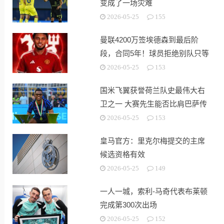
变成了一场灾难
2026-05-25
155
曼联4200万签埃德森到最后阶
段，合同5年！球员拒绝别队只等
红魔
2026-05-25
153
国米飞翼获誉荷兰队史最伟大右
卫之一 大赛先生能否比肩巴萨传
奇
2026-05-25
153
皇马官方：里克尔梅提交的主席
候选资格有效
2026-05-25
149
一人一城，索利-马奇代表布莱顿
完成第300次出场
2026-05-25
152