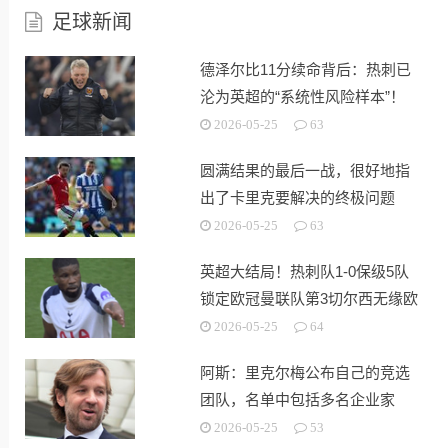
足球新闻
德泽尔比11分续命背后：热刺已
沦为英超的“系统性风险样本”！
2026-05-25
63
圆满结果的最后一战，很好地指
出了卡里克要解决的终极问题
2026-05-25
63
英超大结局！热刺队1-0保级5队
锁定欧冠曼联队第3切尔西无缘欧
战
2026-05-25
64
阿斯：里克尔梅公布自己的竞选
团队，名单中包括多名企业家
2026-05-25
53