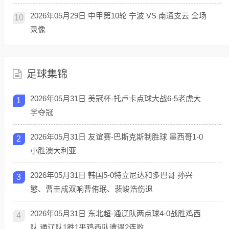
2026年05月29日 中甲第10轮 宁波 VS 南通支云 全场
10
录像
足球集锦
2026年05月31日 美冠杯-托卢卡点球大战6-5老虎大
1
学夺冠
2026年05月31日 友谊赛-巴斯克斯制胜球 墨西哥1-0
2
小胜澳大利亚
2026年05月31日 韩国5-0特立尼达和多巴哥 孙兴
3
慜、曹圭成双响曹侑珉、裴峻浩伤退
2026年05月31日 东北超-通辽队两点球4-0战胜鸡西
4
队 通辽队1胜1平鸡西队遭遇2连败