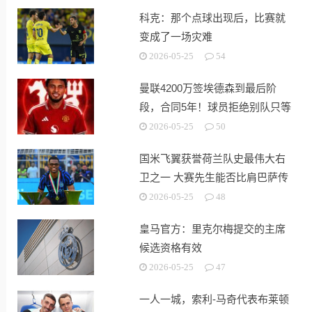
科克：那个点球出现后，比赛就
变成了一场灾难
2026-05-25
54
曼联4200万签埃德森到最后阶
段，合同5年！球员拒绝别队只等
红魔
2026-05-25
50
国米飞翼获誉荷兰队史最伟大右
卫之一 大赛先生能否比肩巴萨传
奇
2026-05-25
48
皇马官方：里克尔梅提交的主席
候选资格有效
2026-05-25
47
一人一城，索利-马奇代表布莱顿