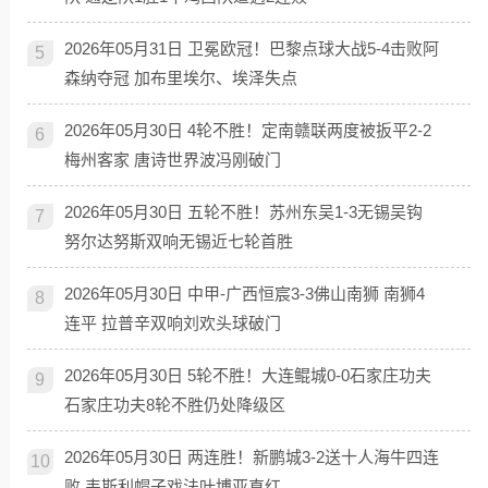
2026年05月31日 卫冕欧冠！巴黎点球大战5-4击败阿
5
森纳夺冠 加布里埃尔、埃泽失点
2026年05月30日 4轮不胜！定南赣联两度被扳平2-2
6
梅州客家 唐诗世界波冯刚破门
2026年05月30日 五轮不胜！苏州东吴1-3无锡吴钩
7
努尔达努斯双响无锡近七轮首胜
2026年05月30日 中甲-广西恒宸3-3佛山南狮 南狮4
8
连平 拉普辛双响刘欢头球破门
2026年05月30日 5轮不胜！大连鲲城0-0石家庄功夫
9
石家庄功夫8轮不胜仍处降级区
2026年05月30日 两连胜！新鹏城3-2送十人海牛四连
10
败 韦斯利帽子戏法叶博亚直红