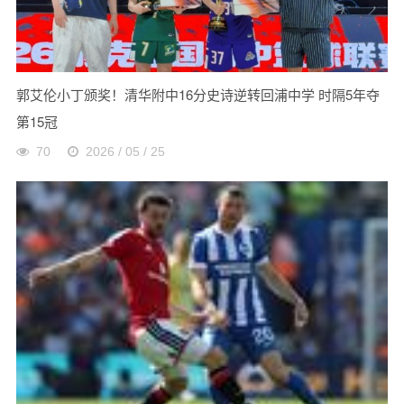
郭艾伦小丁颁奖！清华附中16分史诗逆转回浦中学 时隔5年夺
第15冠
70
2026 / 05 / 25