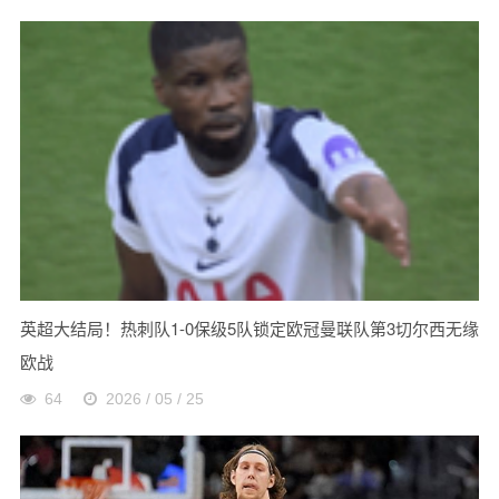
英超大结局！热刺队1-0保级5队锁定欧冠曼联队第3切尔西无缘
欧战
64
2026 / 05 / 25