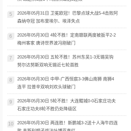
2026年05月31日 卫冕欧冠！巴黎点球大战5-4击败阿
5
森纳夺冠 加布里埃尔、埃泽失点
2026年05月30日 4轮不胜！定南赣联两度被扳平2-2
6
梅州客家 唐诗世界波冯刚破门
2026年05月30日 五轮不胜！苏州东吴1-3无锡吴钩
7
努尔达努斯双响无锡近七轮首胜
2026年05月30日 中甲-广西恒宸3-3佛山南狮 南狮4
8
连平 拉普辛双响刘欢头球破门
2026年05月30日 5轮不胜！大连鲲城0-0石家庄功夫
9
石家庄功夫8轮不胜仍处降级区
2026年05月30日 两连胜！新鹏城3-2送十人海牛四连
10
败 韦斯利帽子戏法叶博亚直红