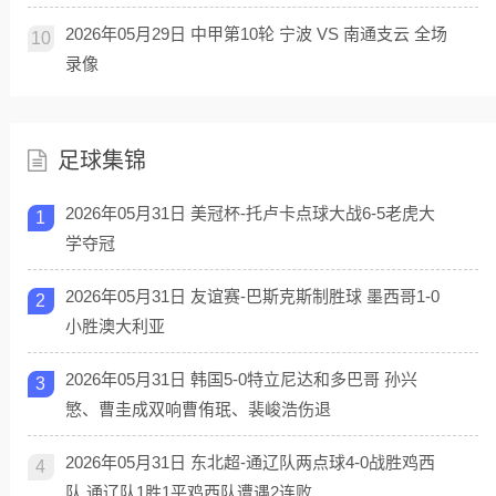
2026年05月29日 中甲第10轮 宁波 VS 南通支云 全场
10
录像
足球集锦
2026年05月31日 美冠杯-托卢卡点球大战6-5老虎大
1
学夺冠
2026年05月31日 友谊赛-巴斯克斯制胜球 墨西哥1-0
2
小胜澳大利亚
2026年05月31日 韩国5-0特立尼达和多巴哥 孙兴
3
慜、曹圭成双响曹侑珉、裴峻浩伤退
2026年05月31日 东北超-通辽队两点球4-0战胜鸡西
4
队 通辽队1胜1平鸡西队遭遇2连败