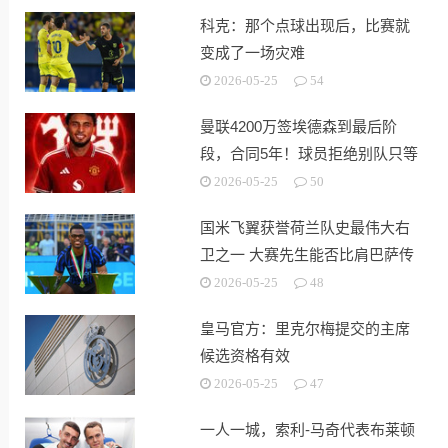
科克：那个点球出现后，比赛就
变成了一场灾难
2026-05-25
54
曼联4200万签埃德森到最后阶
段，合同5年！球员拒绝别队只等
红魔
2026-05-25
50
国米飞翼获誉荷兰队史最伟大右
卫之一 大赛先生能否比肩巴萨传
奇
2026-05-25
48
皇马官方：里克尔梅提交的主席
候选资格有效
2026-05-25
47
一人一城，索利-马奇代表布莱顿