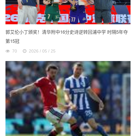
郭艾伦小丁颁奖！清华附中16分史诗逆转回浦中学 时隔5年夺
第15冠
70
2026 / 05 / 25