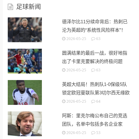
足球新闻
德泽尔比11分续命背后：热刺已
沦为英超的“系统性风险样本”！
2026-05-25
63
圆满结果的最后一战，很好地指
出了卡里克要解决的终极问题
2026-05-25
63
英超大结局！热刺队1-0保级5队
锁定欧冠曼联队第3切尔西无缘欧
战
2026-05-25
64
阿斯：里克尔梅公布自己的竞选
团队，名单中包括多名企业家
2026-05-25
53