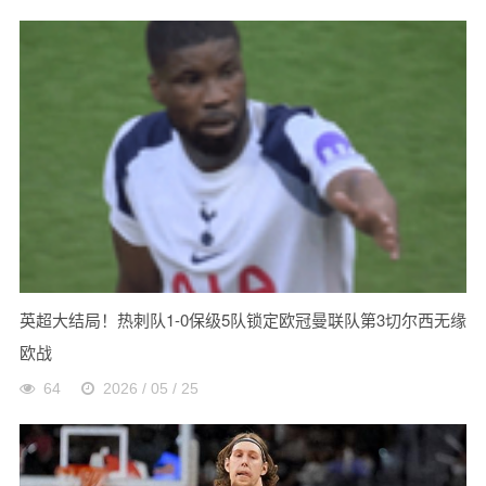
英超大结局！热刺队1-0保级5队锁定欧冠曼联队第3切尔西无缘
欧战
64
2026 / 05 / 25