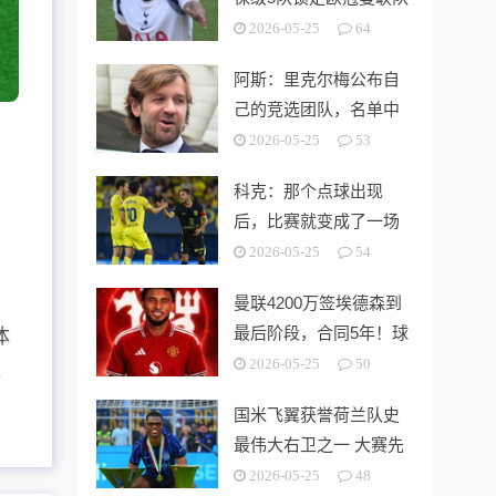
第3切尔西无缘欧战
2026-05-25
64
阿斯：里克尔梅公布自
己的竞选团队，名单中
包括多名企业家
2026-05-25
53
科克：那个点球出现
后，比赛就变成了一场
灾难
2026-05-25
54
曼联4200万签埃德森到
最后阶段，合同5年！球
体
员拒绝别队只等红魔
2026-05-25
50
。
国米飞翼获誉荷兰队史
最伟大右卫之一 大赛先
生能否比肩巴萨传奇
2026-05-25
48