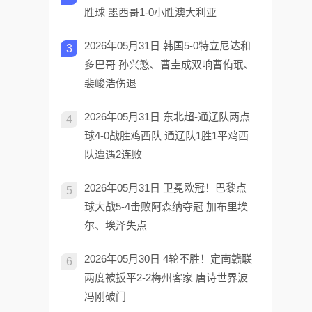
胜球 墨西哥1-0小胜澳大利亚
2026年05月31日 韩国5-0特立尼达和
3
多巴哥 孙兴慜、曹圭成双响曹侑珉、
裴峻浩伤退
2026年05月31日 东北超-通辽队两点
4
球4-0战胜鸡西队 通辽队1胜1平鸡西
队遭遇2连败
2026年05月31日 卫冕欧冠！巴黎点
5
球大战5-4击败阿森纳夺冠 加布里埃
尔、埃泽失点
2026年05月30日 4轮不胜！定南赣联
6
两度被扳平2-2梅州客家 唐诗世界波
冯刚破门