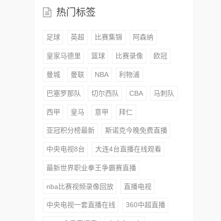
热门标签
足球
英超
比赛集锦
阿森纳
皇家马德里
篮球
比赛录像
欧冠
曼城
曼联
NBA
利物浦
巴塞罗那队
切尔西队
CBA
马刺队
西甲
皇马
意甲
拜仁
亚冠积分榜最新
斯诺克今晚免费直播
中央电视8台
大连4台直播在线观看
最新世界职业拳王争霸赛直播
nba比赛视频录像回放
直播电视
中央电视一套直播在线
360中超直播