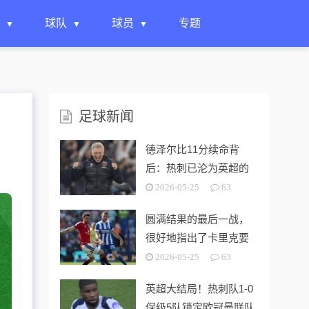
球队
球员
专题
足球新闻
德泽尔比11分续命背
后：热刺已沦为英超的
“系统性风险样本”！
2026-05-25
63
圆满结果的最后一战，
很好地指出了卡里克要
解决的终极问题
2026-05-25
63
英超大结局！热刺队1-0
保级5队锁定欧冠曼联队