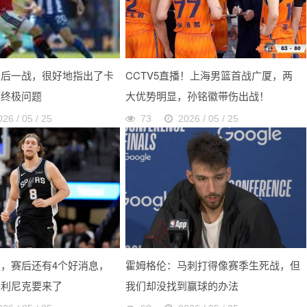
最后一战，很好地指出了卡
CCTV5直播！上海男篮首战广厦，两
的终极问题
大优势明显，孙铭徽带伤出战！
026 / 05 / 25
73
2026 / 05 / 25
，赛后还有4个好消息，
霍姆格伦：马刺打得像赛季生死战，但
奥利尼克要来了
我们却没找到赢球的办法