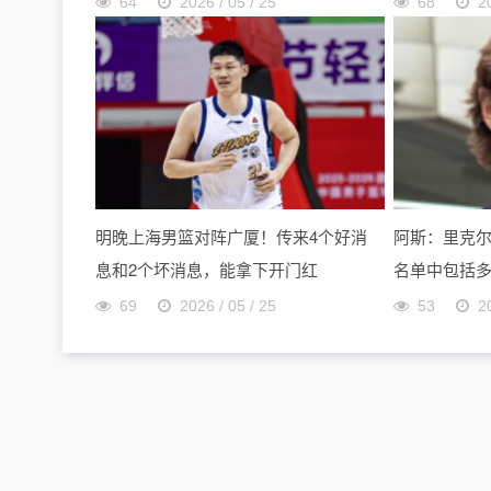
64
2026 / 05 / 25
68
2
明晚上海男篮对阵广厦！传来4个好消
阿斯：里克
息和2个坏消息，能拿下开门红
名单中包括
69
2026 / 05 / 25
53
2