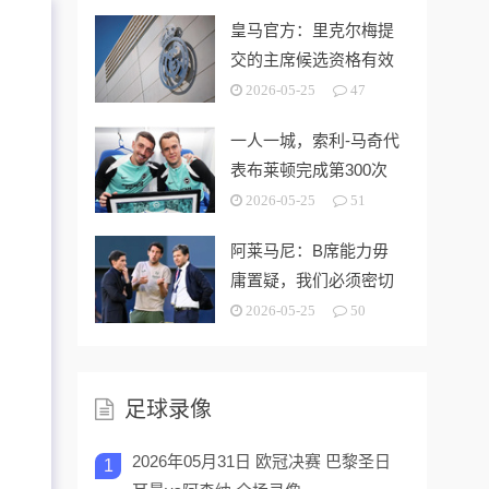
皇马官方：里克尔梅提
交的主席候选资格有效
2026-05-25
47
一人一城，索利-马奇代
表布莱顿完成第300次
出场
2026-05-25
51
阿莱马尼：B席能力毋
庸置疑，我们必须密切
关注今夏市场动向
2026-05-25
50
足球录像
2026年05月31日 欧冠决赛 巴黎圣日
1