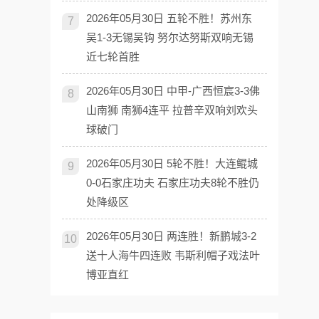
2026年05月30日 五轮不胜！苏州东
7
吴1-3无锡吴钩 努尔达努斯双响无锡
近七轮首胜
2026年05月30日 中甲-广西恒宸3-3佛
8
山南狮 南狮4连平 拉普辛双响刘欢头
球破门
2026年05月30日 5轮不胜！大连鲲城
9
0-0石家庄功夫 石家庄功夫8轮不胜仍
处降级区
2026年05月30日 两连胜！新鹏城3-2
10
送十人海牛四连败 韦斯利帽子戏法叶
博亚直红