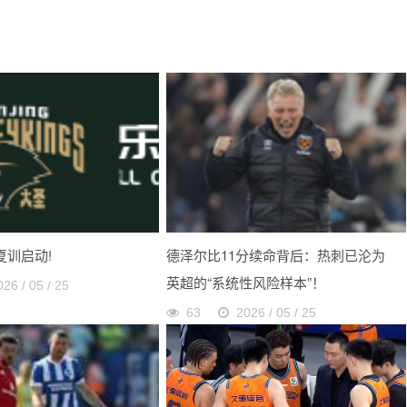
 夏训启动!
德泽尔比11分续命背后：热刺已沦为
英超的“系统性风险样本”！
026 / 05 / 25
63
2026 / 05 / 25