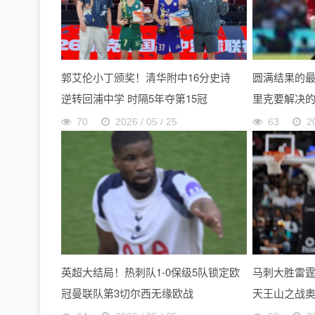
郭艾伦小丁颁奖！清华附中16分史诗
圆满结果的
逆转回浦中学 时隔5年夺第15冠
里克要解决
70
2026 / 05 / 25
63
2
英超大结局！热刺队1-0保级5队锁定欧
马刺大胜雷霆
冠曼联队第3切尔西无缘欧战
天王山之战