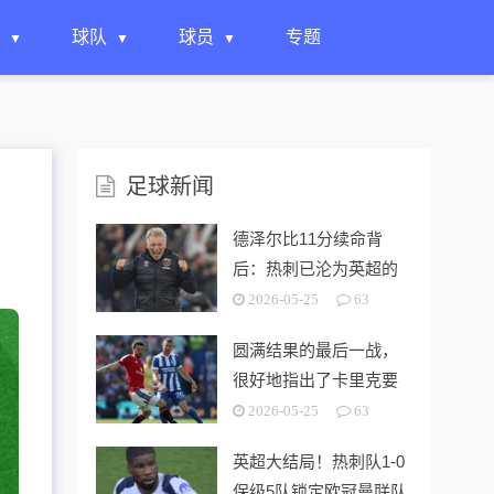
球队
球员
专题
足球新闻
德泽尔比11分续命背
后：热刺已沦为英超的
“系统性风险样本”！
2026-05-25
63
圆满结果的最后一战，
很好地指出了卡里克要
解决的终极问题
2026-05-25
63
英超大结局！热刺队1-0
保级5队锁定欧冠曼联队