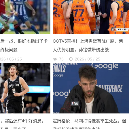
最后一战，很好地指出了卡
CCTV5直播！上海男篮首战广厦，两
的终极问题
大优势明显，孙铭徽带伤出战！
026 / 05 / 25
73
2026 / 05 / 25
，赛后还有4个好消息，
霍姆格伦：马刺打得像赛季生死战，但