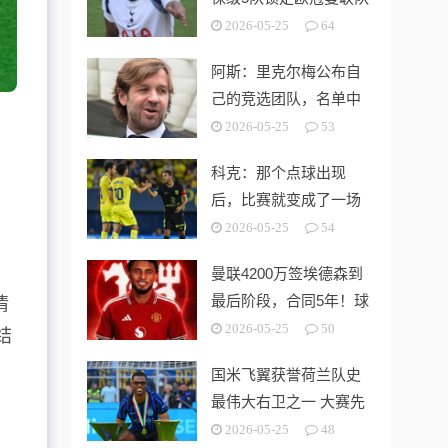
第3切尔西无缘欧战
2026-05-25
64
阿斯：里克尔梅公布自
己的竞选团队，名单中
包括多名企业家
2026-05-25
53
科克：那个点球出现
后，比赛就变成了一场
灾难
2026-05-25
54
曼联4200万签埃德森到
最后阶段，合同5年！球
情
员拒绝别队只等红魔
2026-05-25
50
结
国米飞翼获誉荷兰队史
最伟大右卫之一 大赛先
生能否比肩巴萨传奇
2026-05-25
48