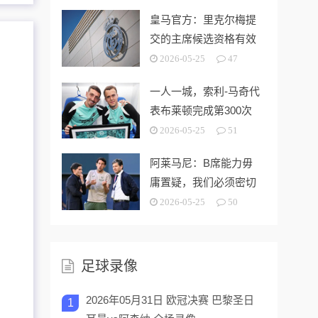
皇马官方：里克尔梅提
交的主席候选资格有效
2026-05-25
47
一人一城，索利-马奇代
表布莱顿完成第300次
出场
2026-05-25
51
阿莱马尼：B席能力毋
庸置疑，我们必须密切
关注今夏市场动向
2026-05-25
50
足球录像
2026年05月31日 欧冠决赛 巴黎圣日
1