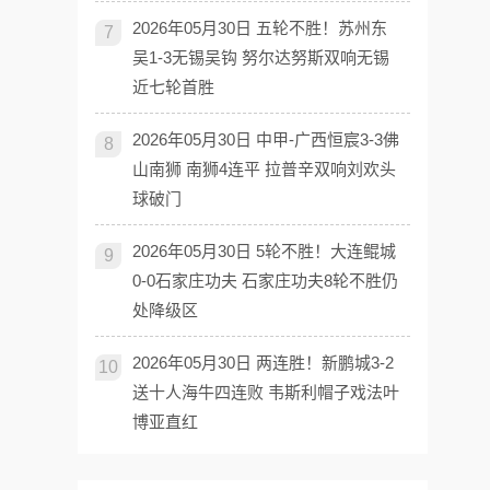
2026年05月30日 五轮不胜！苏州东
7
吴1-3无锡吴钩 努尔达努斯双响无锡
近七轮首胜
2026年05月30日 中甲-广西恒宸3-3佛
8
山南狮 南狮4连平 拉普辛双响刘欢头
球破门
2026年05月30日 5轮不胜！大连鲲城
9
0-0石家庄功夫 石家庄功夫8轮不胜仍
处降级区
2026年05月30日 两连胜！新鹏城3-2
10
送十人海牛四连败 韦斯利帽子戏法叶
博亚直红