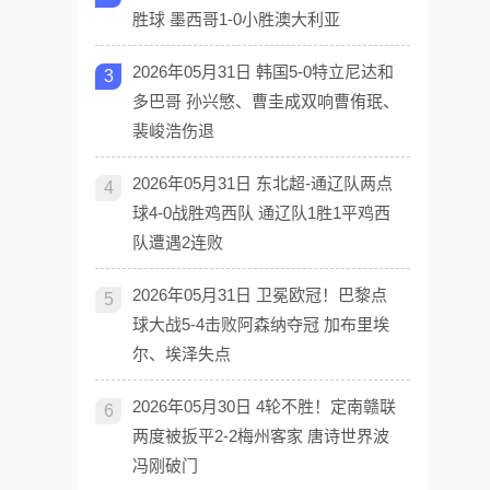
胜球 墨西哥1-0小胜澳大利亚
2026年05月31日 韩国5-0特立尼达和
3
多巴哥 孙兴慜、曹圭成双响曹侑珉、
裴峻浩伤退
2026年05月31日 东北超-通辽队两点
4
球4-0战胜鸡西队 通辽队1胜1平鸡西
队遭遇2连败
2026年05月31日 卫冕欧冠！巴黎点
5
球大战5-4击败阿森纳夺冠 加布里埃
尔、埃泽失点
2026年05月30日 4轮不胜！定南赣联
6
两度被扳平2-2梅州客家 唐诗世界波
冯刚破门