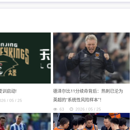
 夏训启动!
德泽尔比11分续命背后：热刺已沦为
英超的“系统性风险样本”！
026 / 05 / 25
63
2026 / 05 / 25