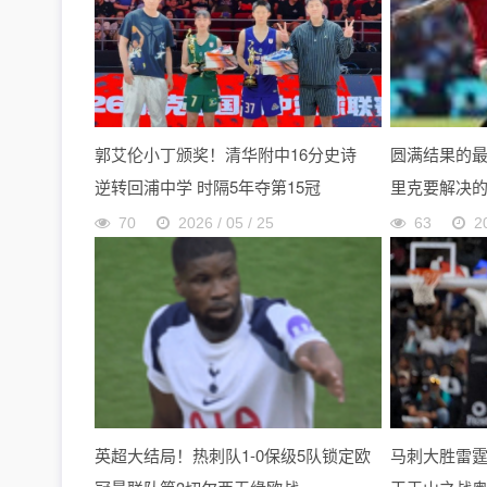
郭艾伦小丁颁奖！清华附中16分史诗
圆满结果的
逆转回浦中学 时隔5年夺第15冠
里克要解决
70
2026 / 05 / 25
63
2
英超大结局！热刺队1-0保级5队锁定欧
马刺大胜雷霆