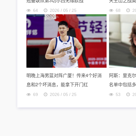
冠曼联队第3切尔西无缘欧战
天王山之战
64
2026 / 05 / 25
68
2
明晚上海男篮对阵广厦！传来4个好消
阿斯：里克
息和2个坏消息，能拿下开门红
名单中包括
69
2026 / 05 / 25
53
2