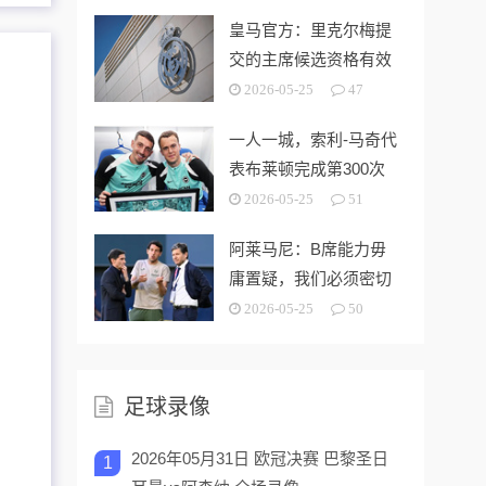
皇马官方：里克尔梅提
交的主席候选资格有效
2026-05-25
47
一人一城，索利-马奇代
表布莱顿完成第300次
出场
2026-05-25
51
阿莱马尼：B席能力毋
庸置疑，我们必须密切
关注今夏市场动向
2026-05-25
50
足球录像
2026年05月31日 欧冠决赛 巴黎圣日
1