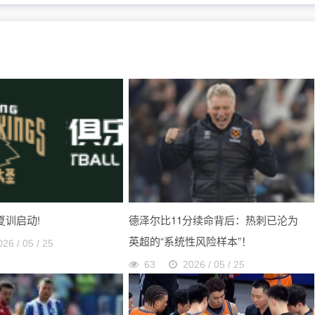
 夏训启动!
德泽尔比11分续命背后：热刺已沦为
英超的“系统性风险样本”！
026 / 05 / 25
63
2026 / 05 / 25