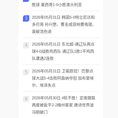
胜球 墨西哥1-0小胜澳大利亚
2026年05月31日 韩国5-0特立尼达和
3
多巴哥 孙兴慜、曹圭成双响曹侑珉、
裴峻浩伤退
2026年05月31日 东北超-通辽队两点
4
球4-0战胜鸡西队 通辽队1胜1平鸡西
队遭遇2连败
2026年05月31日 卫冕欧冠！巴黎点
5
球大战5-4击败阿森纳夺冠 加布里埃
尔、埃泽失点
2026年05月30日 4轮不胜！定南赣联
6
两度被扳平2-2梅州客家 唐诗世界波
冯刚破门