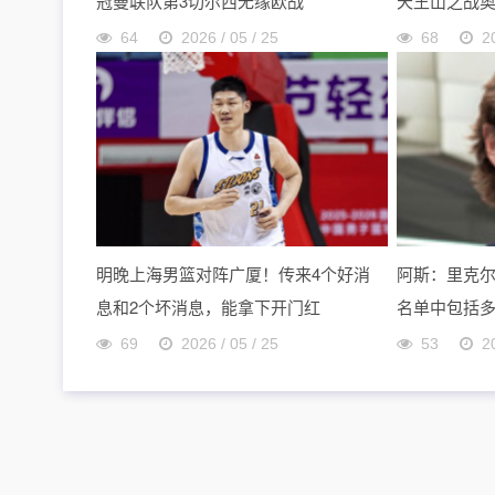
冠曼联队第3切尔西无缘欧战
天王山之战
64
2026 / 05 / 25
68
2
明晚上海男篮对阵广厦！传来4个好消
阿斯：里克
息和2个坏消息，能拿下开门红
名单中包括
69
2026 / 05 / 25
53
2