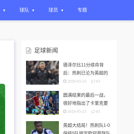
球队
球员
专题
足球新闻
德泽尔比11分续命背
后：热刺已沦为英超的
“系统性风险样本”！
2026-05-25
63
圆满结果的最后一战，
很好地指出了卡里克要
解决的终极问题
2026-05-25
63
英超大结局！热刺队1-0
保级5队锁定欧冠曼联队