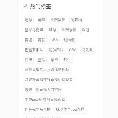
热门标签
足球
英超
比赛集锦
阿森纳
皇家马德里
篮球
比赛录像
欧冠
曼城
曼联
NBA
利物浦
巴塞罗那队
切尔西队
CBA
马刺队
西甲
皇马
意甲
拜仁
正在直播的乒乓球比赛视频
欧联杯直播在线直播免费观看
东方卫视直播入口官网
中央cctv5+在线直播观看
巴萨vs皇马直播
咪咕体育cba直播