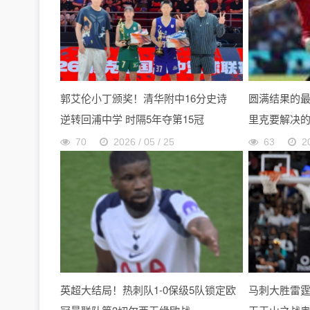
郭艾伦小丁颁奖！清华附中16分史诗
圆满结果的
逆转回浦中学 时隔5年夺第15冠
里克要解决
70
2026 / 05 / 25
63
2
英超大结局！热刺队1-0保级5队锁定欧
马刺大胜雷霆