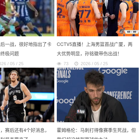
最后一战，很好地指出了卡
CCTV5直播！上海男篮首战广厦，两
的终极问题
大优势明显，孙铭徽带伤出战！
026 / 05 / 25
73
2026 / 05 / 25
，赛后还有4个好消息，
霍姆格伦：马刺打得像赛季生死战，但