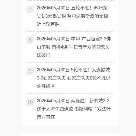
2026年05月30日 五轮不胜！苏州东
7
吴1-3无锡吴钩 努尔达努斯双响无锡
近七轮首胜
2026年05月30日 中甲-广西恒宸3-3佛
8
山南狮 南狮4连平 拉普辛双响刘欢头
球破门
2026年05月30日 5轮不胜！大连鲲城
9
0-0石家庄功夫 石家庄功夫8轮不胜仍
处降级区
2026年05月30日 两连胜！新鹏城3-2
10
送十人海牛四连败 韦斯利帽子戏法叶
博亚直红