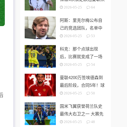
第3切尔西无缘欧战
2026-05-25
64
阿斯：里克尔梅公布自
己的竞选团队，名单中
包括多名企业家
2026-05-25
53
科克：那个点球出现
后，比赛就变成了一场
灾难
2026-05-25
54
曼联4200万签埃德森到
最后阶段，合同5年！球
开
员拒绝别队只等红魔
2026-05-25
50
后
国米飞翼获誉荷兰队史
最伟大右卫之一 大赛先
生能否比肩巴萨传奇
2026-05-25
48