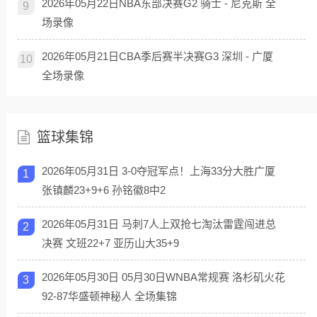
2026年05月22日NBA东部决赛G2 骑士 - 尼克斯 全
9
场录像
2026年05月21日CBA季后赛半决赛G3 深圳 - 广厦
10
全场录像
篮球集锦
2026年05月31日 3-0夺冠军点！上海33分大胜广厦
1
张镇麟23+9+6 孙铭徽8中2
2026年05月31日 马刺7人上双抢七淘汰雷霆闯进总
2
决赛 文班22+7 亚历山大35+9
2026年05月30日 05月30日WNBA常规赛 洛杉矶火花
3
92-87华盛顿神秘人 全场集锦