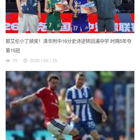
郭艾伦小丁颁奖！清华附中16分史诗逆转回浦中学 时隔5年夺
第15冠
70
2026 / 05 / 25