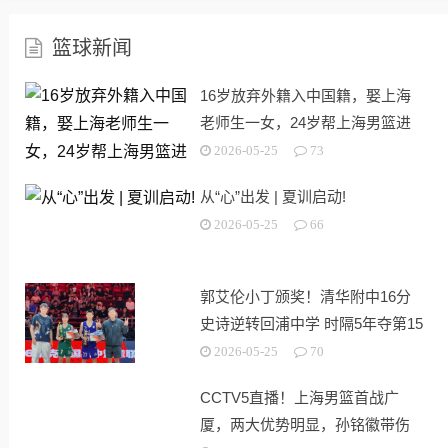
篮球新闻
16岁放弃外籍入中国籍，娶上海
老师生一女，24岁帮上海男篮进
决赛
2026-05-25
73
从“心”出发 | 夏训启动!
2026-05-25
66
郭艾伦小丁颁奖！清华附中16分
史诗逆转回浦中学 时隔5年夺第15
冠
2026-05-25
70
CCTV5直播！上海男篮首战广
厦，两大优势明显，孙铭徽带伤