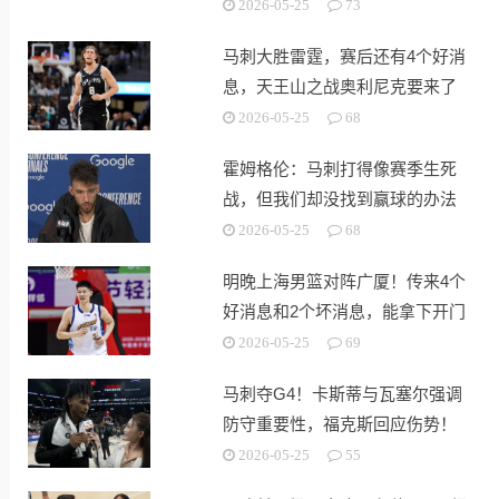
出战！
2026-05-25
73
马刺大胜雷霆，赛后还有4个好消
息，天王山之战奥利尼克要来了
2026-05-25
68
霍姆格伦：马刺打得像赛季生死
战，但我们却没找到赢球的办法
2026-05-25
68
明晚上海男篮对阵广厦！传来4个
好消息和2个坏消息，能拿下开门
红
2026-05-25
69
马刺夺G4！卡斯蒂与瓦塞尔强调
防守重要性，福克斯回应伤势！
2026-05-25
55